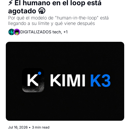
⚡ El humano en el loop está 
agotado 🥱
Por qué el modelo de "human-in-the-loop" está 
llegando a su límite y qué viene después
DIGITALIZADOS tech, +1
Jul 16, 2026
•
3 min read