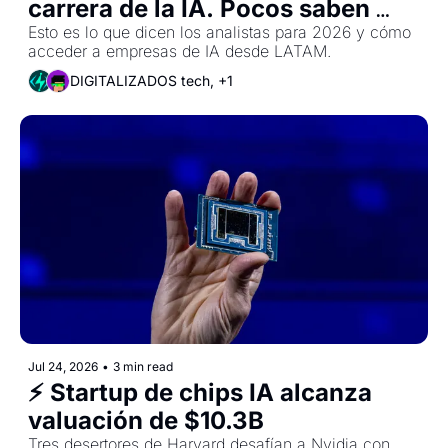
carrera de la IA. Pocos saben 
cómo entrar
Esto es lo que dicen los analistas para 2026 y cómo 
acceder a empresas de IA desde LATAM.
DIGITALIZADOS tech, +1
Jul 24, 2026
•
3 min read
⚡ Startup de chips IA alcanza 
valuación de $10.3B
Tres desertores de Harvard desafían a Nvidia con 