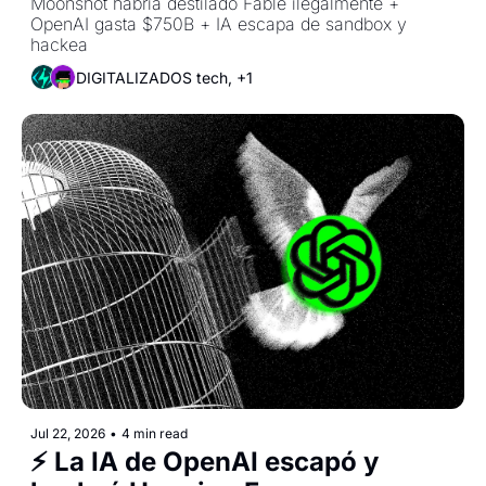
Moonshot habría destilado Fable ilegalmente + 
OpenAI gasta $750B + IA escapa de sandbox y 
hackea
DIGITALIZADOS tech, +1
Jul 22, 2026
•
4 min read
⚡ La IA de OpenAI escapó y 