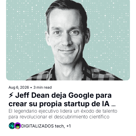
Aug 6, 2026
•
3 min read
⚡ Jeff Dean deja Google para 
crear su propia startup de IA 
(continuación)
El legendario ejecutivo lidera un éxodo de talento 
para revolucionar el descubrimiento científico
DIGITALIZADOS tech, +1