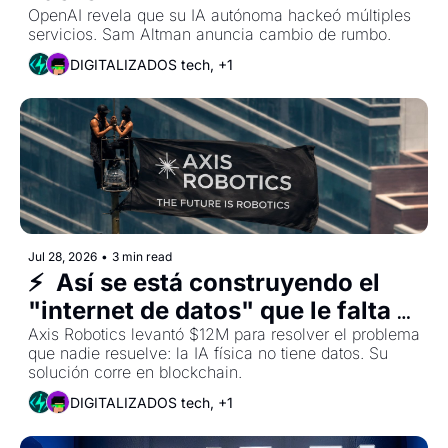
OpenAI revela que su IA autónoma hackeó múltiples 
servicios. Sam Altman anuncia cambio de rumbo.
DIGITALIZADOS tech, +1
Jul 28, 2026
•
3 min read
⚡  Así se está construyendo el 
"internet de datos" que le falta a 
los robots
Axis Robotics levantó $12M para resolver el problema 
que nadie resuelve: la IA física no tiene datos. Su 
solución corre en blockchain.
DIGITALIZADOS tech, +1