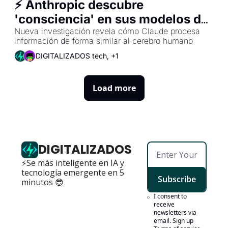
⚡ Anthropic descubre 
'consciencia' en sus modelos de 
IA
Nueva investigación revela cómo Claude procesa 
información de forma similar al cerebro humano
DIGITALIZADOS tech, +1
Load more
DIGITALIZADOS
⚡Se más inteligente en IA y 
tecnología emergente en 5 
Subscribe
minutos 😎
I consent to 
receive 
newsletters via 
email. Sign up