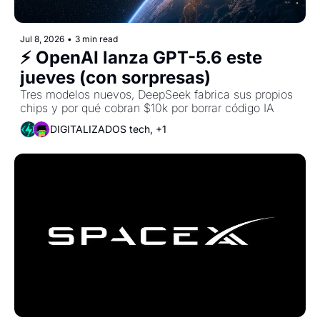
Jul 8, 2026
•
3 min read
⚡ OpenAI lanza GPT-5.6 este 
jueves (con sorpresas)
Tres modelos nuevos, DeepSeek fabrica sus propios 
chips y por qué cobran $10k por borrar código IA
DIGITALIZADOS tech, +1