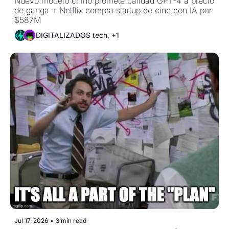
Nuevo modelo chino promete calidad GPT-4 a precio 
de ganga + Netflix compra startup de cine con IA por 
$587M
DIGITALIZADOS tech, +1
Jul 17, 2026
•
3 min read