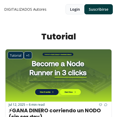
DIGITALIZADOS
Autores
Login
Suscribirse
Tutorial
Tutorial
+1
Jul 12, 2025
6 min read
•
⚡GANA DINERO corriendo un NODO 
(sin ser dev)