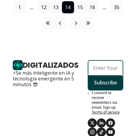
1
...
12
13
14
15
16
...
35
DIGITALIZADOS
⚡Se más inteligente en IA y 
tecnología emergente en 5 
Subscribe
minutos 😎
I consent to 
receive 
newsletters via 
email. Sign up
Terms of service
.