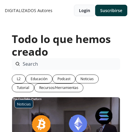
DIGITALIZADOS
Autores
Login
Suscribirse
Todo lo que hemos 
creado
L2
Educación
Podcast
Noticias
Tutorial
Recursos/Herramientas
Noticias