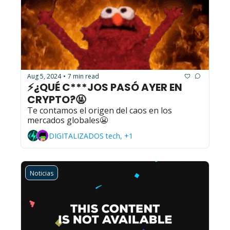
Aug 5, 2024
7 min read
•
⚡¿QUÉ C***JOS PASÓ AYER EN 
CRYPTO?🤬
Te contamos el origen del caos en los 
mercados globales😬
DIGITALIZADOS tech, +1
Noticias