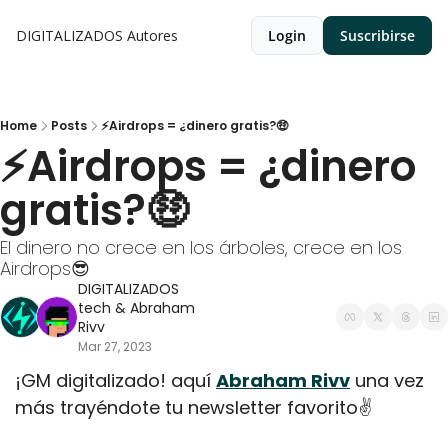
DIGITALIZADOS
Autores
Login
Suscribirse
Home
Posts
⚡Airdrops = ¿dinero gratis?🤑
⚡Airdrops = ¿dinero 
gratis?🤑
El dinero no crece en los árboles, crece en los 
Airdrops😎
DIGITALIZADOS 
tech
 & 
Abraham 
Rivv
Mar 27, 2023
¡GM digitalizado! aquí 
Abraham Rivv
 una vez 
más trayéndote tu newsletter favorito✌️