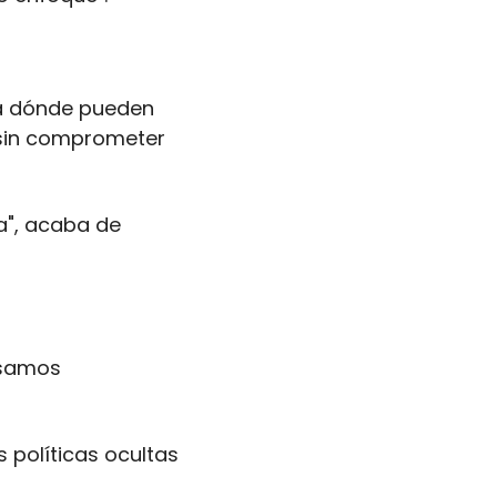
ta dónde pueden 
 sin comprometer 
", acaba de 
samos 
políticas ocultas 