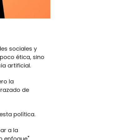
es sociales y 
oco ética, sino 
 artificial. 
o la 
razado de 
ta política. 
r a la 
 enfoque". 