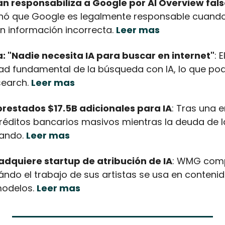
n responsabiliza a Google por AI Overview fal
nó que Google es legalmente responsable cuando
n información incorrecta. 
Leer mas
 "Nadie necesita IA para buscar en internet"
: E
idad fundamental de la búsqueda con IA, lo que pod
search. 
Leer mas
restados $17.5B adicionales para IA
: Tras una 
réditos bancarios masivos mientras la deuda de l
ando. 
Leer mas
dquiere startup de atribución de IA
: WMG compr
ándo el trabajo de sus artistas se usa en contenid
odelos. 
Leer mas