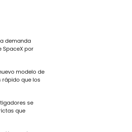
na demanda 
e SpaceX por 
l nuevo modelo de 
rápido que los 
stigadores se 
ictas que 