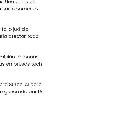
so
: Una corte en 
 sus resúmenes 
l fallo judicial 
ría afectar toda 
emisión de bonos, 
as empresas tech 
a Sureel AI para 
o generado por IA 