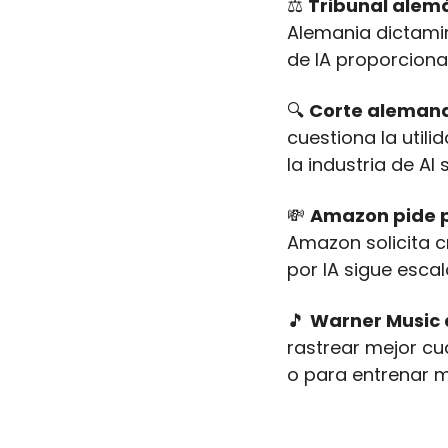
⚖️ 
Tribunal alemá
Alemania dictami
de IA proporciona
🔍 
Corte alemana:
cuestiona la util
la industria de AI 
💸
Amazon pide p
Amazon solicita c
por IA sigue escal
🎵
Warner Music a
rastrear mejor cu
o para entrenar m