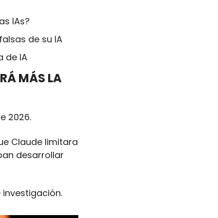
as IAs?
falsas de su IA
a de IA
RÁ MÁS LA 
e 2026. 
e Claude limitara 
n desarrollar 
 investigación.