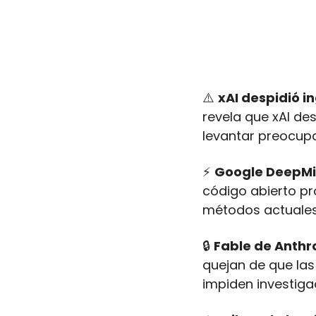
⚠️ 
xAI despidió i
revela que xAI des
levantar preocupa
⚡ 
Google DeepMi
código abierto pr
métodos actuales
🔒 
Fable de Anthr
quejan de que las
impiden investiga