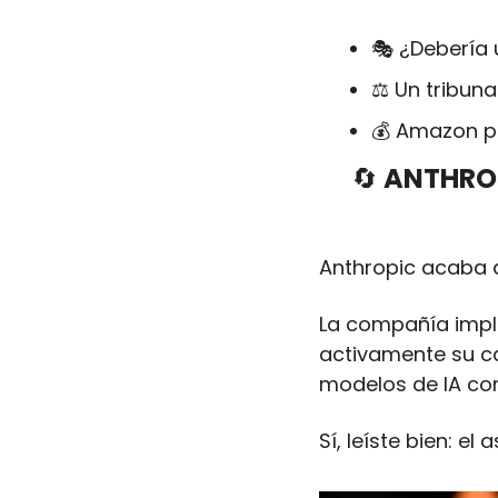
🎭 ¿Debería 
⚖️ Un tribun
💰 Amazon pi
🔄
 ANTHRO
Anthropic acaba d
La compañía imple
activamente su ca
modelos de IA co
Sí, leíste bien: e