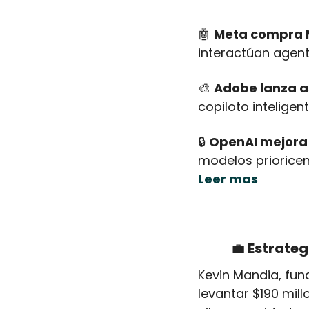
🤖
Meta compra Mo
interactúan agente
🎨
Adobe lanza a
copiloto inteligen
🔒 
OpenAI mejora 
Leer mas
💼
 Estrate
Kevin Mandia, fun
levantar $190 mil