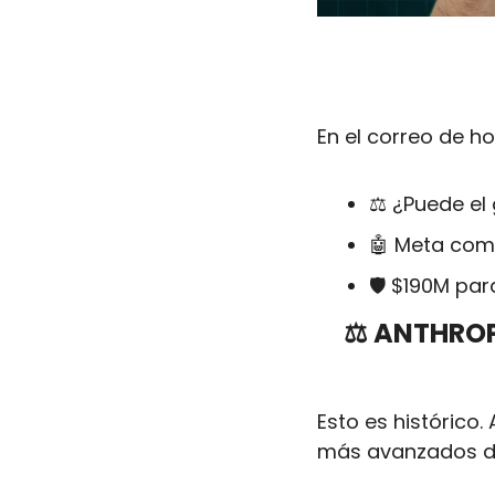
En el correo de ho
⚖️ ¿Puede el
🤖
 Meta comp
🛡️ $190M pa
⚖️ ANTHROPI
Esto es histórico
más avanzados de