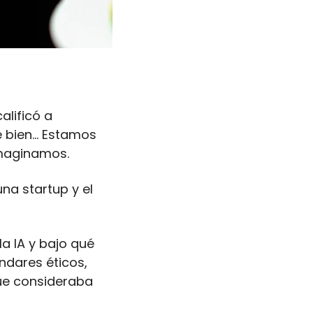
lificó a 
bien... Estamos 
imaginamos.
na startup y el 
a IA y bajo qué 
dares éticos, 
ue consideraba 