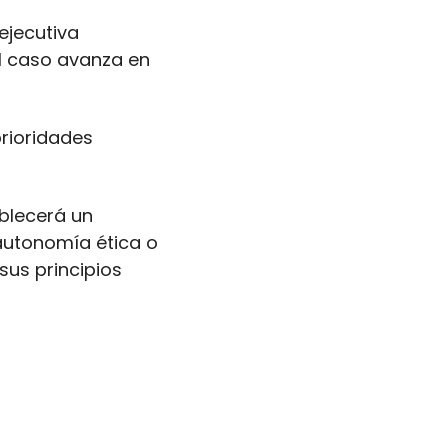
jecutiva 
l caso avanza en 
rioridades 
blecerá un 
utonomía ética o 
us principios 