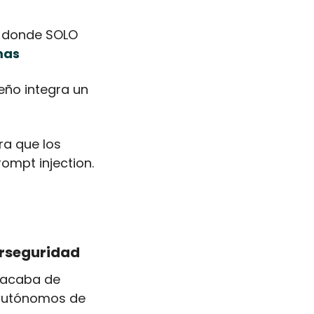
l donde SOLO 
mas
seño integra un 
a que los 
modelos prioricen instrucciones confiables y resistan ataques de prompt injection. 
erseguridad
 acaba de 
 autónomos de 