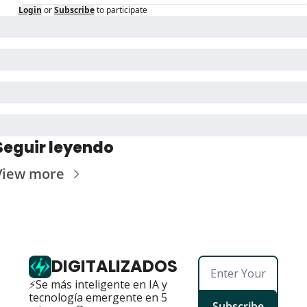
Login
or
Subscribe
to participate
Seguir leyendo
View more
DIGITALIZADOS
⚡Se más inteligente en IA y 
tecnología emergente en 5 
Subscribe