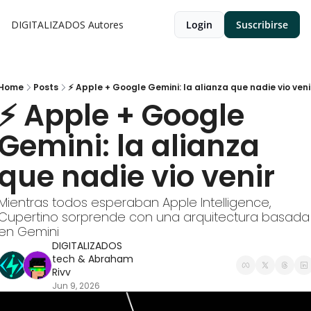
DIGITALIZADOS
Autores
Login
Suscribirse
Home
Posts
⚡ Apple + Google Gemini: la alianza que nadie vio veni
⚡ Apple + Google 
Gemini: la alianza 
que nadie vio venir
Mientras todos esperaban Apple Intelligence, 
Cupertino sorprende con una arquitectura basada 
en Gemini
DIGITALIZADOS 
tech
 & 
Abraham 
Rivv
Jun 9, 2026