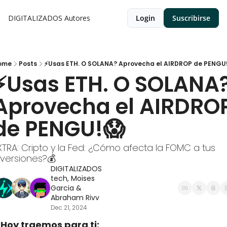
DIGITALIZADOS
Autores
Login
Suscribirse
ome
Posts
⚡Usas ETH. O SOLANA? Aprovecha el AIRDROP de PENGU
⚡Usas ETH. O SOLANA?
Aprovecha el AIRDROP
de PENGU!😱
XTRA: Cripto y la Fed: ¿Cómo afecta la FOMC a tus 
nversiones?💰
DIGITALIZADOS 
tech
, 
Moises 
Garcia
 & 
Abraham Rivv
Dec 21, 2024
Hoy traemos para ti: