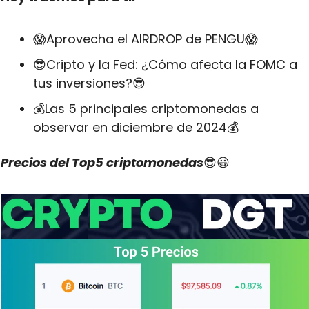
😱
Aprovecha el AIRDROP de PENGU
😱
😎
Cripto y la Fed: ¿Cómo afecta la FOMC a 
tus inversiones?
😎
💰Las 5 principales criptomonedas a 
observar en diciembre de 2024💰
Precios del Top5 criptomonedas
😎
😀