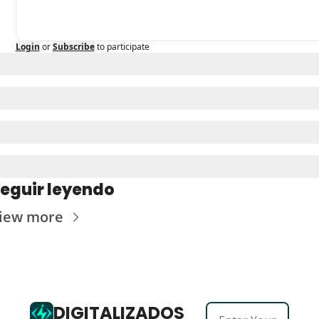
Login
or
Subscribe
to participate
eguir leyendo
iew more
DIGITALIZADOS