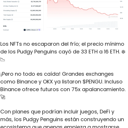
Los NFTs no escaparon del frío; el precio mínimo 
de los Pudgy Penguins cayó de 33 ETH a 16 ETH. ❄️
📉
¡Pero no todo es caída! Grandes exchanges 
como Binance y OKX ya listaron $PENGU. Incluso 
Binance ofrece futuros con 75x apalancamiento. 
🚀
Con planes que podrían incluir juegos, DeFi y 
más, los Pudgy Penguins están construyendo un 
ecosistema que apenas empieza a mostrarse. 