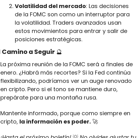
Volatilidad del mercado
: Las decisiones 
de la FOMC son como un interruptor para 
la volatilidad. Traders avanzados usan 
estos movimientos para entrar y salir de 
posiciones estratégicas.
l Camino a Seguir 
🔮
La próxima reunión de la FOMC será a finales de 
enero. ¿Habrá más recortes? Si la Fed continúa 
flexibilizando, podríamos ver un auge renovado 
en cripto. Pero si el tono se mantiene duro, 
prepárate para una montaña rusa.
Mantente informado, porque como siempre en 
cripto, 
la información es poder.
🚀
¡Hasta el próximo boletín! 
💡
 No olvides ajustar tu 