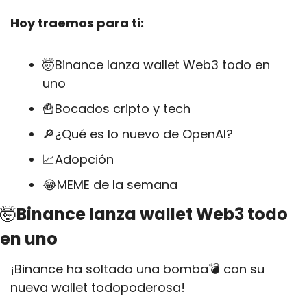
Hoy traemos para ti:
🤯
Binance lanza wallet Web3 todo en 
uno
🍟
Bocados cripto y tech
🔎
¿Qué es lo nuevo de OpenAI?
📈
Adopción
😂
MEME de la semana
🤯
Binance lanza wallet Web3 todo 
en uno
¡Binance ha soltado una bomba💣 con su 
nueva wallet todopoderosa!