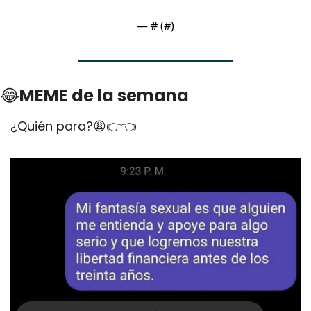
— #
 (#
)
😂
MEME de la semana
¿Quién para?
😩
👉👈