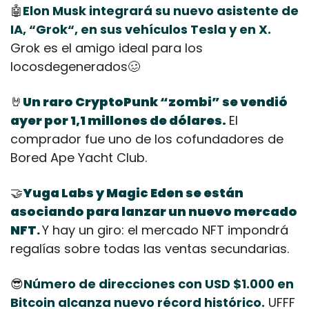
🤖
Elon Musk integrará su nuevo asistente de 
IA, “Grok“, en sus vehículos Tesla y en X.
Grok es el amigo ideal para los 
locosdegenerados
🥴
🤘
Un raro CryptoPunk “zombi” se vendió 
ayer por 1,1 millones de dólares.
El 
comprador fue uno de los cofundadores de 
Bored Ape Yacht Club.
🤝
Yuga Labs y Magic Eden se están 
asociando para lanzar un nuevo mercado 
NFT
Y hay un giro: el mercado NFT impondrá 
.
regalías sobre todas las ventas secundarias. 
😎
Número de direcciones con USD $1.000 en 
Bitcoin alcanza nuevo récord histórico.
 UFFF 