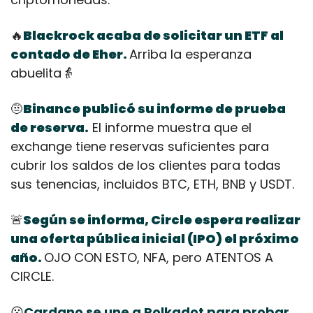
🔥
Blackrock acaba de solicitar un ETF al 
contado de Eher. 
Arriba la esperanza 
abuelita
👵
🤨
Binance publicó su informe de prueba 
de reserva.
 El informe muestra que el 
exchange tiene reservas suficientes para 
cubrir los saldos de los clientes para todas 
sus tenencias, incluidos BTC, ETH, BNB y USDT.
🚨
Según se informa, Circle espera realizar 
una oferta pública inicial (IPO) el próximo 
año. 
OJO CON ESTO, NFA, pero ATENTOS A 
CIRCLE.
😮
Cardano se une a Polkadot para probar 