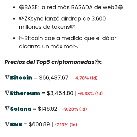
🔵
BASE: la red más BASADA de web3
🔵
💸
ZKsync lanzó airdrop de 3.600 
millones de tokens
💸
📉
Bitcoin cae a medida que el dólar 
alcanza un máximo
📉
Precios del Top5 criptomonedas
😎
:
🔻
Bitcoin
 = $66,487.67 | 
-4.78% (1d)
🔻
Ethereum
= $3,454.80 | 
-6.33% (1d)
🔻
Solana 
= $146.62 | 
-9.20% (1d)
🔻
BNB 
= $600.89 | 
-7.13% (1d)