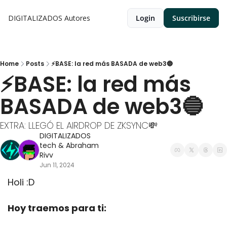
DIGITALIZADOS
Autores
Login
Suscribirse
Home
Posts
⚡BASE: la red más BASADA de web3🔵
⚡BASE: la red más 
BASADA de web3🔵
EXTRA: LLEGÓ EL AIRDROP DE ZKSYNC💸
DIGITALIZADOS 
tech
 & 
Abraham 
Rivv
Jun 11, 2024
Holi :D
Hoy traemos para ti: