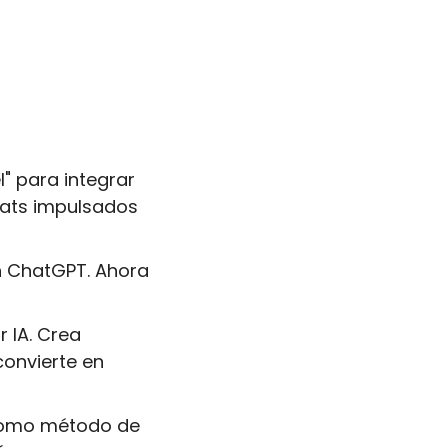
 para integrar 
hats impulsados 
n ChatGPT. Ahora 
IA. Crea 
onvierte en 
 como método de 