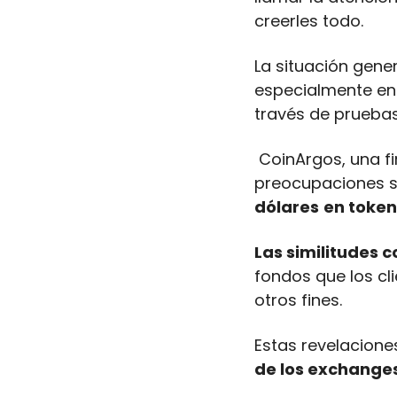
creerles todo.
La situación gene
especialmente en 
través de pruebas
 CoinArgos, una firma forense de criptomonedas, también ha planteado 
preocupaciones s
dólares
en token
Las similitudes 
fondos que los cli
otros fines.
Estas revelacione
de los exchanges