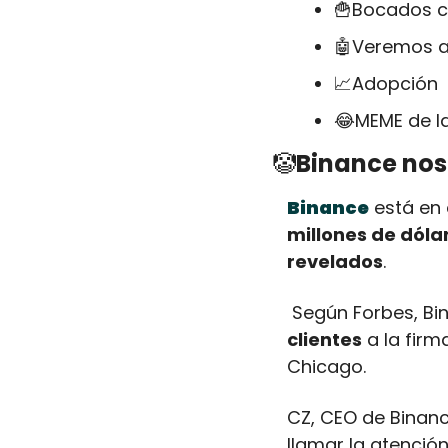
🍟
Bocados cr
🤖
Veremos a
📈
Adopción
😂
MEME de 
🤡
Binance nos 
Binance
 está en
millones de dóla
revelados
.
 Según Forbes, Bi
clientes
 a la fir
Chicago.
CZ, CEO de Binanc
llamar la atenció