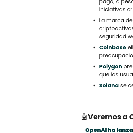
pago, a pesa
iniciativas cr
La marca de 
criptoactivo
seguridad w
Coinbase
 e
preocupacion
Polygon
 pre
que los usua
Solana
 se c
🤖
Veremos a C
OpenAI ha lanza