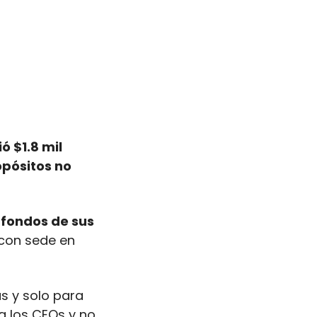
 $1.8 mil 
pósitos no 
 fondos de sus 
con sede en 
 y solo para 
a los CEOs y no 