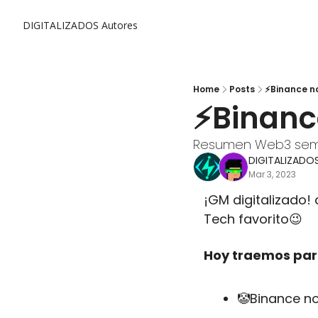
DIGITALIZADOS
Autores
Home
Posts
⚡Binance no
⚡Binance
Resumen Web3 sem
DIGITALIZADO
Mar 3, 2023
¡GM digitalizado! 
Tech favorito
😉
Hoy traemos para
🤡
Binance no