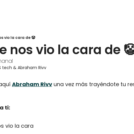
s vio la cara de 🤡
 nos vio la cara de 
anal
S tech
 & 
Abraham Rivv
aquí 
Abraham Rivv
 una vez más trayéndote tu r
 ti:
s vio la cara