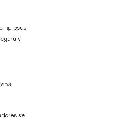
 empresas.
egura y 
Web3.
dores se 
.