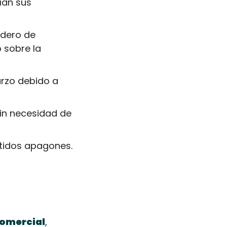
an sus 
dero de 
sobre la 
rzo debido a 
in necesidad de 
etidos apagones.
comercial
, 