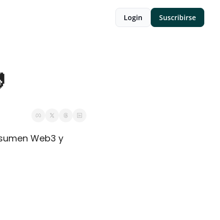
Login
Suscribirse

esumen Web3 y 