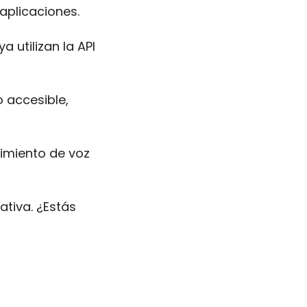
aplicaciones.
utilizan la API 
OpenAI ofrece ChatGPT a empresas y desarrolladores por un precio accesible, 
imiento de voz 
tiva. ¿Estás 