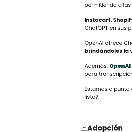
permitiendo a las
Instacart, Shopi
ChatGPT en sus p
brindándoles la 
Además, 
OpenAI
para transcripció
Estamos a punto d
listo?.
📈
Adopción