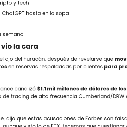
ipto y tech
 ChatGPT hasta en la sopa
la semana
vio la cara
 el ojo del huracán, después de revelarse que 
movió
res 
en reservas respaldadas por clientes
 para pro
nance canalizó 
$1.1 mil millones de dólares de los
ma de trading de alta frecuencia Cumberland/DRW 
e, dijo que estas acusaciones de Forbes son falsas
n, aunque visto lo de FTX, tenemos que cuestionar 