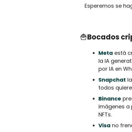
Esperemos se hag
🍟
Bocados cri
Meta
 está c
la IA generat
por IA en Wh
Snapchat
 l
todos quiere
Binance
 pre
imágenes a p
NFTs.
Visa
 no fre