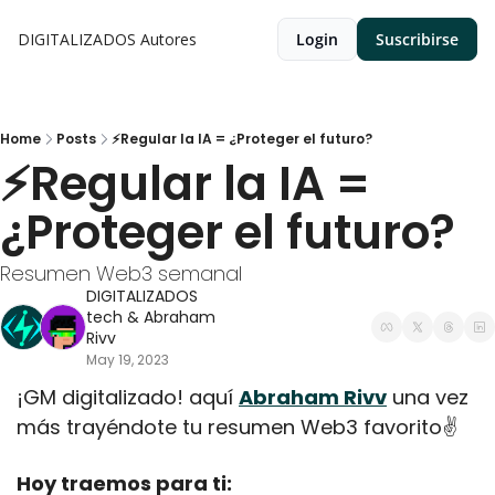
DIGITALIZADOS
Autores
Login
Suscribirse
Home
Posts
⚡Regular la IA = ¿Proteger el futuro?
⚡Regular la IA = 
¿Proteger el futuro?
Resumen Web3 semanal
DIGITALIZADOS 
tech
 & 
Abraham 
Rivv
May 19, 2023
¡GM digitalizado! aquí 
Abraham Rivv
 una vez 
más trayéndote tu resumen Web3 favorito✌️
Hoy traemos para ti: