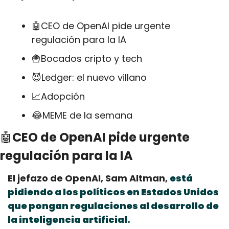
🤖
CEO de OpenAI pide urgente 
regulación para la IA
🍟
Bocados cripto y tech
😈
Ledger: el nuevo villano
📈
Adopción
😂
MEME de la semana
🤖
CEO de OpenAI pide urgente 
regulación para la IA
El jefazo de OpenAI, Sam Altman, 
está 
pidiendo a los políticos en Estados Unidos 
que pongan regulaciones al desarrollo de 
la inteligencia artificial.