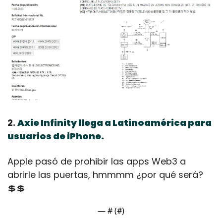
2. 
Axie Infinity llega a Latinoamérica para 
usuarios de iPhone.
Apple pasó de prohibir las apps Web3 a 
abrirle las puertas, hmmmm ¿por qué será?
💲
💲
— #
 (#
)