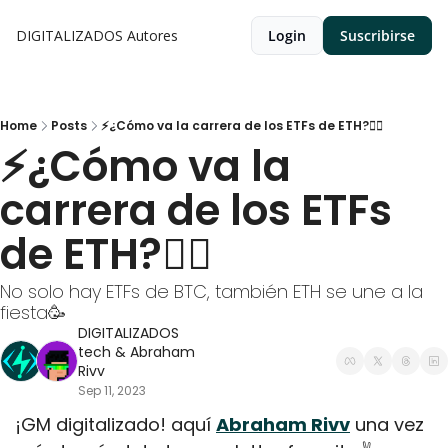
DIGITALIZADOS
Autores
Login
Suscribirse
Home
Posts
⚡¿Cómo va la carrera de los ETFs de ETH?🏃‍♂
⚡¿Cómo va la 
carrera de los ETFs 
de ETH?🏃‍♂
No solo hay ETFs de BTC, también ETH se une a la 
fiesta🥳
DIGITALIZADOS 
tech
 & 
Abraham 
Rivv
Sep 11, 2023
¡GM digitalizado! aquí 
Abraham Rivv
 una vez 