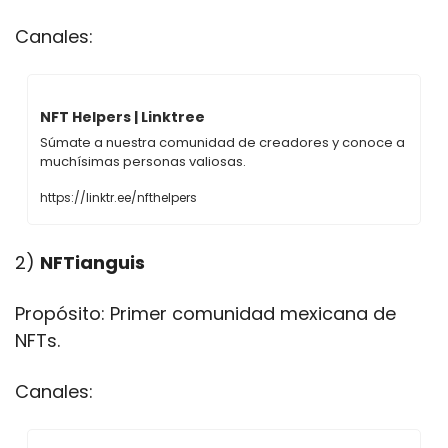
Canales: 
NFT Helpers | Linktree
Súmate a nuestra comunidad de creadores y conoce a 
muchísimas personas valiosas.
https://linktr.ee/nfthelpers
2) 
NFTianguis
Propósito: Primer comunidad mexicana de 
NFTs.
Canales: