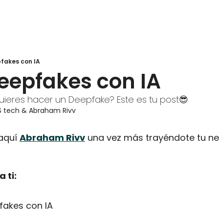
fakes con IA
eepfakes con IA
quieres hacer un Deepfake? Este es tu post😎
S tech
 & 
Abraham Rivv
aquí 
Abraham Rivv
 una vez más trayéndote tu ne
 ti:
fakes con IA