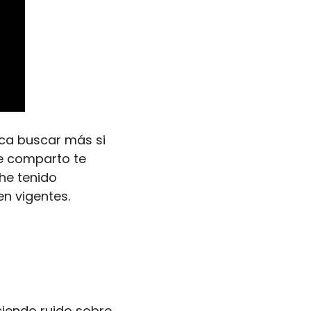
a buscar más si 
e comparto te 
he tenido 
en vigentes.
iendo ruido sobre 