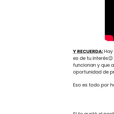
Y RECUERDA:
Hay 
es de tu interés
😉
funcionan y que aú
oportunidad de pr
Eso es todo por h
Si te gustó el po