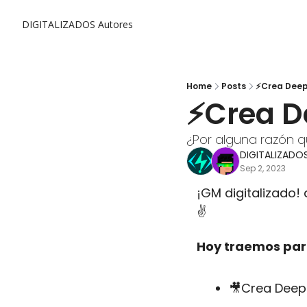
DIGITALIZADOS
Autores
Home
Posts
⚡Crea Deep
⚡Crea D
¿Por alguna razón 
DIGITALIZADO
Sep 2, 2023
¡GM digitalizado! 
✌️
Hoy traemos para
🎥
Crea Deep