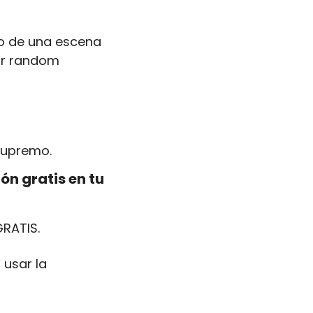
o de una escena 
or random 
supremo.
n gratis en tu 
GRATIS.
usar la 