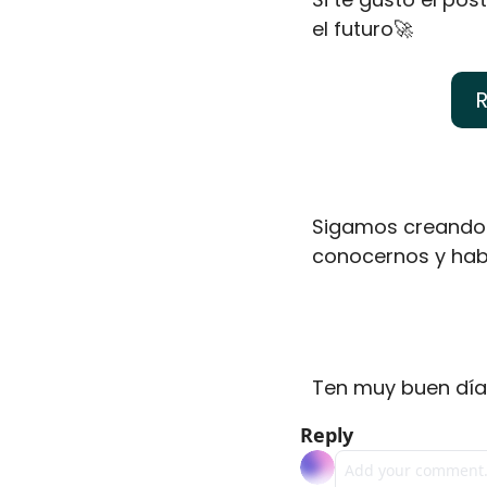
el futuro
🚀
R
Sigamos creando 
conocernos y habl
Ten muy buen día
Reply