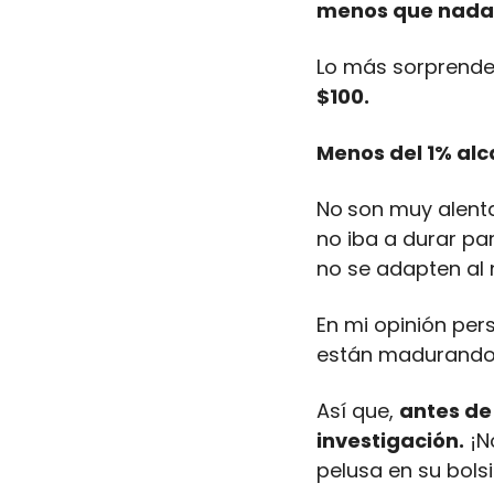
menos que nada,
Lo más sorprende
$100. 
Menos del 1% alca
No
son muy alenta
no iba a durar pa
no se adapten al 
En mi opinión per
están madurando
Así que, 
antes de 
investigación.
 ¡
pelusa en su bolsil