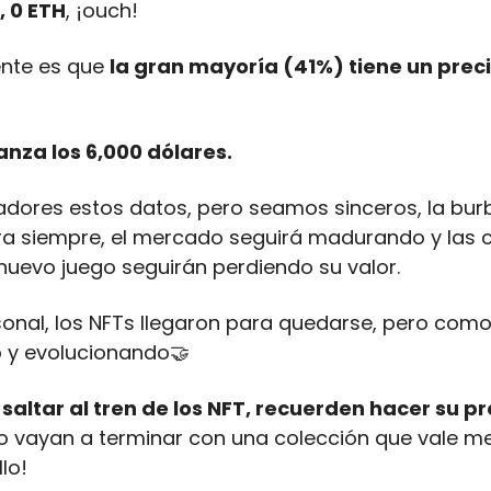
 0 ETH
, ¡ouch!
nte es que 
la gran mayoría (41%) tiene un precio
nza los 6,000 dólares. 
dores estos datos, pero seamos sinceros, la burb
ra siempre, el mercado seguirá madurando y las c
nuevo juego seguirán perdiendo su valor.
sonal, los NFTs llegaron para quedarse, pero com
 y evolucionando
🤝
saltar al tren de los NFT, recuerden hacer su pr
No vayan a terminar con una colección que vale me
lo!