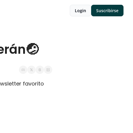
Login
Suscribirse
erán🤕
wsletter favorito