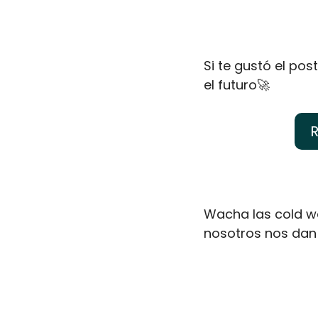
Si te gustó el po
el futuro
🚀
R
Wacha las cold wa
nosotros nos dan