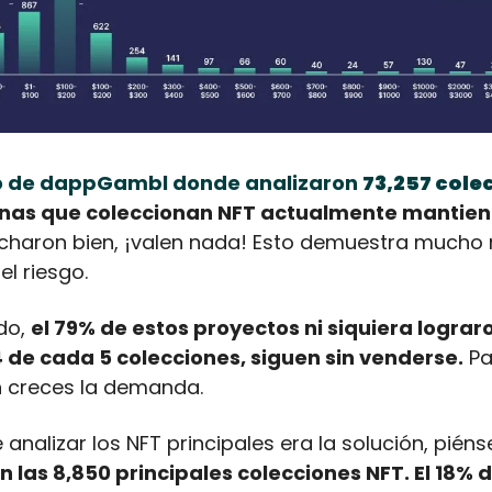
o de dappGambl donde analizaron 
73,257 cole
onas que coleccionan NFT actualmente mantiene
ucharon bien, ¡valen nada! Esto demuestra mucho ri
el riesgo.
do, 
el 79% de estos proyectos ni siquiera lograr
4 de cada 5 colecciones, siguen sin venderse.
 Pa
n creces la demanda. 
analizar los NFT principales era la solución, piéns
n las 8,850 principales colecciones NFT. El 18% de