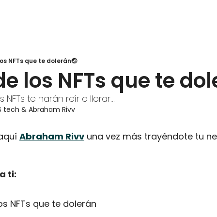
os NFTs que te dolerán🤕
e los NFTs que te dol
FTs te harán reír o llorar...
S tech
 & 
Abraham Rivv
aquí 
Abraham Rivv
 una vez más trayéndote tu ne
 ti:
os NFTs que te dolerán