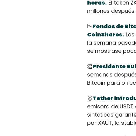
horas.
 El token 
millones después 
📉
Fondos de Bitc
CoinShares.
 Los
la semana pasada,
se mostrase poco f
👏
Presidente Buk
semanas después 
Bitcoin para ofrec
🥇
Tether introd
emisora de USDT 
sintéticos garant
por XAUT, la stabl