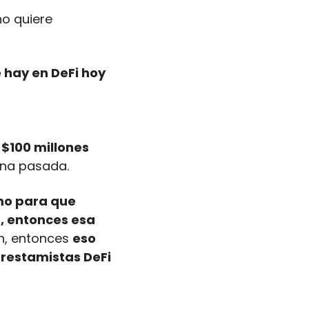
no quiere 
hay en DeFi hoy 
$100 millones 
ana pasada.
mo para que 
, entonces esa 
n, entonces 
eso 
restamistas DeFi 