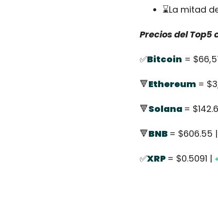
⌛La mitad de
Precios del Top5
✅
Bitcoin
 = $66,5
🔻
Ethereum
= $3,
🔻
Solana 
= $142.6
🔻
BNB 
= $606.55 |
✅
XRP 
= $0.5091 | 