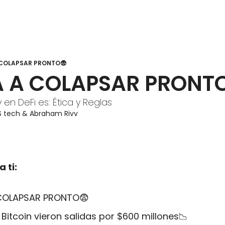
 COLAPSAR PRONTO😨
A A COLAPSAR PRONT
en DeFi es: Ética y Reglas
S tech
 & 
Abraham Rivv
 ti:
 COLAPSAR PRONTO
😨
Bitcoin vieron salidas por $600 millones
📉