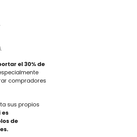
.
.
ortar el 30% de 
 especialmente 
trar compradores 
ta sus propios 
es 
os de 
es.