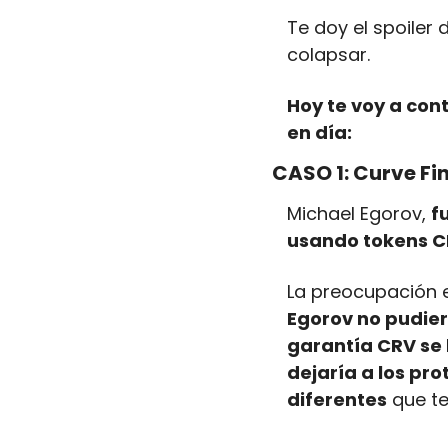
Te doy el spoiler 
colapsar.
Hoy te voy a con
en día:
CASO 1: Curve Fi
Michael Egorov, 
f
usando tokens CR
La preocupación 
Egorov no pudier
garantía CRV se 
dejaría a los pr
diferentes
 que t