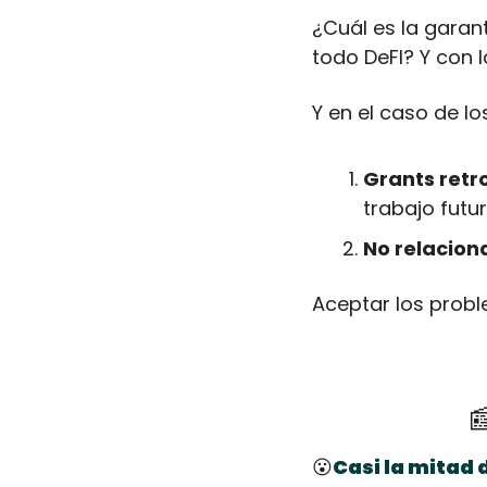
¿Cuál es la garant
todo DeFI? Y con 
Y en el caso de l
Grants retr
trabajo futur
No relacion
Aceptar los probl

😮
Casi la mitad 