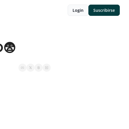
Login
Suscribirse
O😨