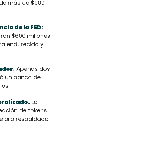
 de más de $900 
cio de la FED: 
ron $600 millones 
ra endurecida y 
ador.
 Apenas dos 
ó un banco de 
ios.
eralizado.
 La 
ación de tokens 
e oro respaldado 