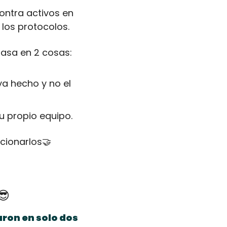
ontra activos en 
los protocolos.
basa en 2 cosas:
a hecho y no el 
 propio equipo.
cionarlos
🤝
😎
ron en solo dos 