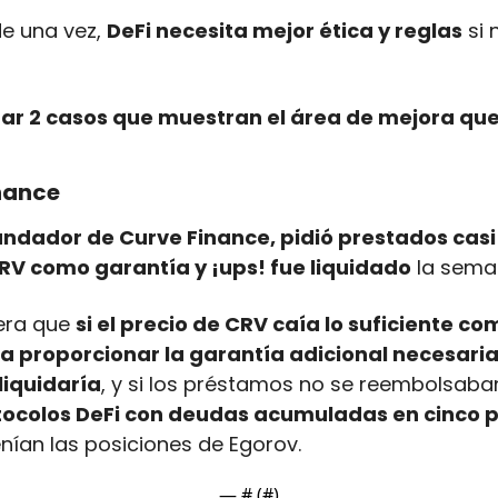
de una vez, 
DeFi necesita mejor ética y reglas
 si 
tar 2 casos que muestran el área de mejora que 
nance
undador de Curve Finance, pidió prestados casi 
V como garantía y ¡ups! fue liquidado
 la sem
era que 
si el precio de CRV caía lo suficiente co
a proporcionar la garantía adicional necesaria
liquidaría
, y si los préstamos no se reembolsaba
otocolos DeFi con deudas acumuladas en cinco p
enían las posiciones de Egorov.
— #
 (#
)