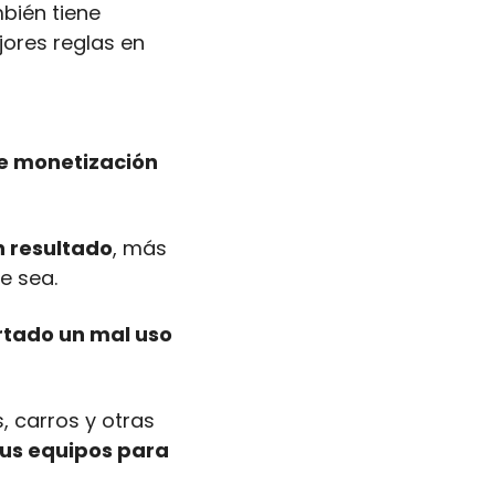
ién tiene 
jores reglas en 
 monetización 
n resultado
, más 
e sea.
rtado un mal uso 
 carros y otras 
s equipos para 