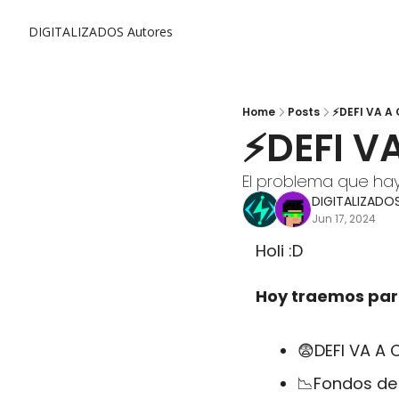
DIGITALIZADOS
Autores
Home
Posts
⚡DEFI VA A
⚡DEFI V
El problema que hay 
DIGITALIZADO
Jun 17, 2024
Holi :D
Hoy traemos para
😨
DEFI VA A
📉
Fondos de 