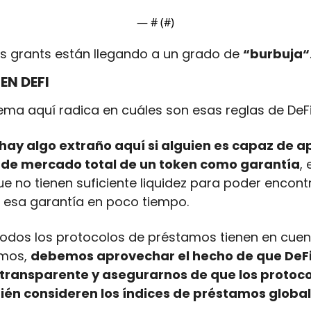
— #
 (#
)
os grants están llegando a un grado de 
“burbuja“
EN DEFI
ema aquí radica en cuáles son esas reglas de DeFi
hay algo extraño aquí si alguien es capaz de ap
n de mercado total de un token como garantía
,
ue no tienen suficiente liquidez para poder encon
 esa garantía en poco tiempo.
 todos los protocolos de préstamos tienen en cuen
mos, 
debemos aprovechar el hecho de que DeFi 
ransparente y asegurarnos de que los protocol
én consideren los índices de préstamos global