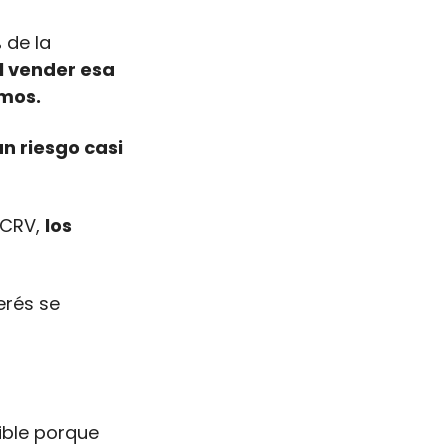
de la 
il vender esa 
mos. 
 riesgo casi 
 CRV, 
los 
rés se 
ble porque 