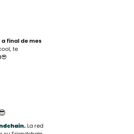
a final de mes 
ool, te 
d
😎
😎
endchain.
 La red 
su Friendchain 