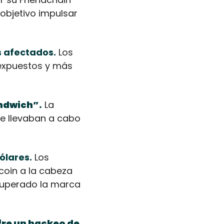
bjetivo impulsar 
s afectados.
 Los 
expuestos y más 
ndwich”.
 La 
e llevaban a cabo 
ólares.
 Los 
coin a la cabeza 
superado la marca 
re un hackeo de 