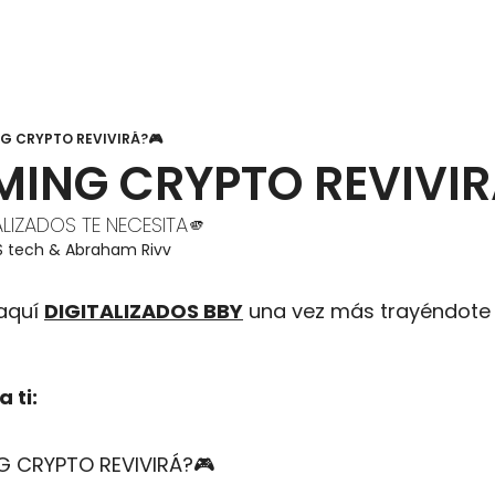
G CRYPTO REVIVIRÁ?🎮
MING CRYPTO REVIVIR
ALIZADOS TE NECESITA🫵
S tech
 & 
Abraham Rivv
aquí 
DIGITALIZADOS BBY
 una vez más trayéndote t
 ti:
G CRYPTO REVIVIRÁ?🎮