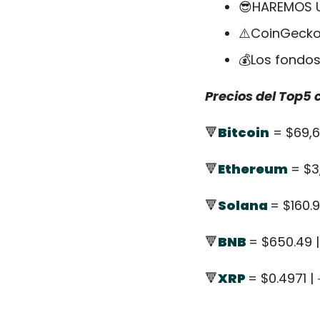
😎
HAREMOS 
⚠️CoinGecko 
💰Los fondos
Precios del Top5
🔻
Bitcoin
 = $69,6
🔻
Ethereum
= $3
🔻
Solana 
= $160.9
🔻
BNB 
= $650.49 |
🔻
XRP 
= $0.4971 | 