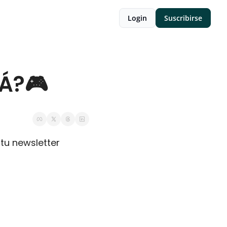
Login
Suscribirse
Á?🎮
u newsletter 