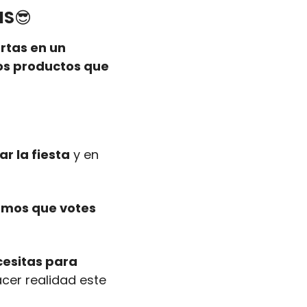
IS
😎
rtas en un 
os productos que 
r la fiesta
 y en 
mos que votes 
cesitas para 
acer realidad este 