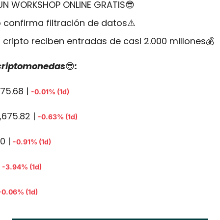
UN WORKSHOP ONLINE GRATIS
😎
confirma filtración de datos⚠️
 cripto reciben entradas de casi 2.000 millones💰
 criptomonedas
😎
:
75.68 | 
-0.01% (1d)
,675.82 | 
-0.63% (1d)
0 | 
-0.91% (1d)
 
-3.94% (1d)
-0.06% (1d)