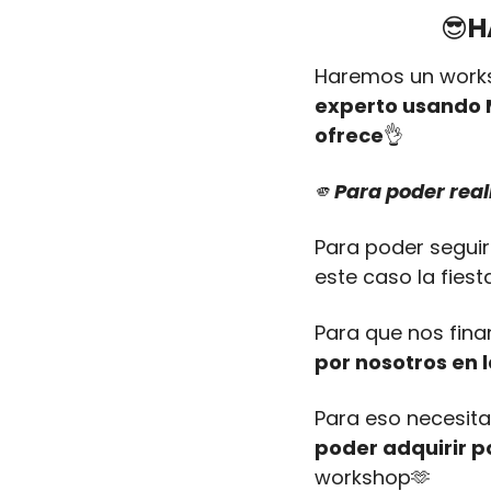
😎
H
Haremos un works
experto usando M
ofrece
👌
🫵
Para poder real
Para poder seguir 
este caso la fiest
Para que nos finan
por nosotros en 
Para eso necesita
poder adquirir p
workshop
🫶