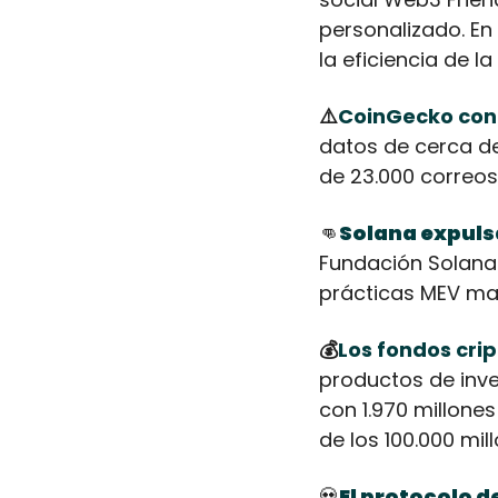
personalizado. En
la eficiencia de la 
⚠️
CoinGecko conf
datos de cerca d
de 23.000 correos
👊
Solana expuls
Fundación Solana 
prácticas MEV mal
💰
Los fondos crip
productos de inve
con 1.970 millone
de los 100.000 mil
💀
El protocolo 