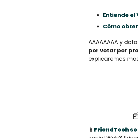
Entiende el 
Cómo obten
AAAAAAAA y dato 
por votar por pr
explicaremos más

📱
FriendTech se
social Web3 Frie