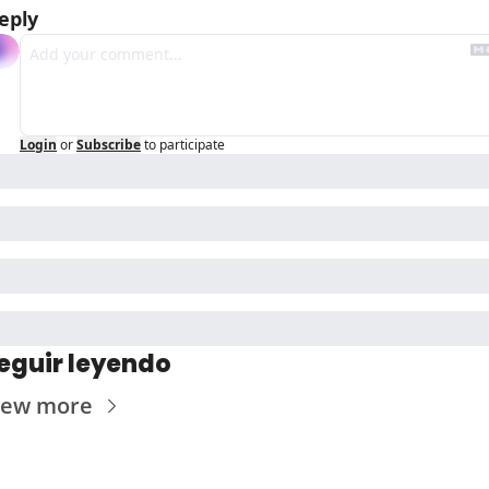
eply
Login
or
Subscribe
to participate
eguir leyendo
iew more