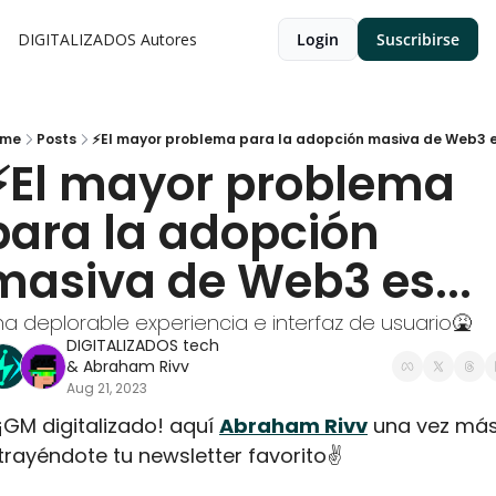
DIGITALIZADOS
Autores
Login
Suscribirse
ome
Posts
⚡El mayor problema para la adopción masiva de Web3 es
⚡El mayor problema 
para la adopción 
masiva de Web3 es...
a deplorable experiencia e interfaz de usuario🤮
DIGITALIZADOS tech
& 
Abraham Rivv
Aug 21, 2023
¡GM digitalizado! aquí 
Abraham Rivv
 una vez más
trayéndote tu newsletter favorito✌️