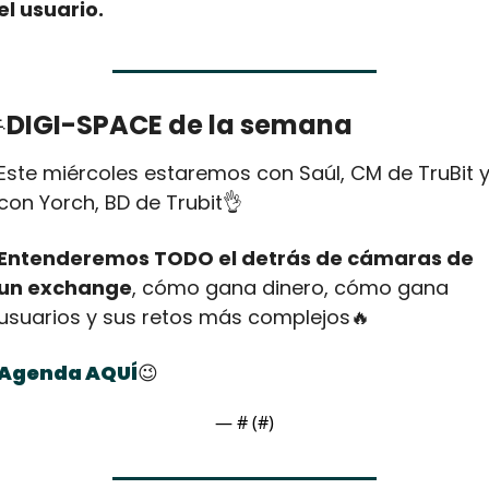
el usuario.

DIGI-SPACE de la semana
Este miércoles estaremos con Saúl, CM de TruBit y
con Yorch, BD de Trubit
👌
Entenderemos TODO el detrás de cámaras de 
un exchange
, cómo gana dinero, cómo gana 
usuarios y sus retos más complejos
🔥
Agenda AQUÍ
😉
— #
 (#
)