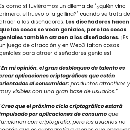
Es como si tuviéramos un dilema de "¿quién vino 
primero, el huevo o la gallina?" cuando se trata de 
atraer a los diseñadores. 
Los diseñadores hacen 
que las cosas se vean geniales, pero las cosas 
geniales también atraen a los diseñadores.
 ¡Es 
un juego de atracción y en Web3 faltan cosas 
geniales para atraer diseñadores geniales!
“
En mi opinión, el gran desbloqueo de talento es 
crear aplicaciones criptográficas que estén 
orientadas al consumidor:
 productos atractivos y 
muy visibles con una gran base de usuarios.“
“
Creo que el próximo ciclo criptográfico estará 
impulsado por aplicaciones de consumo
 que 
funcionan con criptografía, pero los usuarios no 
sabrán que es criptografía a menos que observen