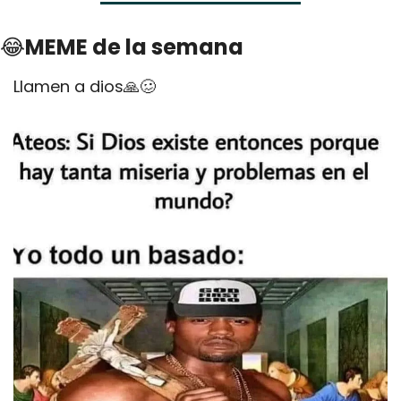
😂
MEME de la semana
Llamen a dios
🙏
🥴