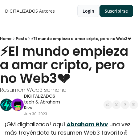
DIGITALIZADOS
Autores
Login
Suscribirse
Home
Posts
⚡El mundo empieza a amar cripto, pero no Web3💔
⚡El mundo empieza 
a amar cripto, pero 
no Web3💔
Resumen Web3 semanal
DIGITALIZADOS 
tech
 & 
Abraham 
Rivv
Jun 30, 2023
¡GM digitalizado! aquí 
Abraham Rivv
 una vez 
más trayéndote tu resumen Web3 favorito✌️