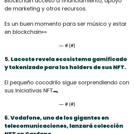
Blockchain acceso a financiamiento, apoyo 
de marketing y otros recursos.
Es un buen momento para ser músico y estar 
en blockchain
👀
— #
 (#
)
5. 
Lacoste revela ecosistema gamificado 
y tokenizado para los holders de sus NFT.
El pequeño cocodrilo sigue sorprendiendo con 
sus iniciativas NFT
🐊
— #
 (#
)
6. 
Vodafone, uno de los gigantes en 
telecomunicaciones, lanzará colección 
NFT en Cardano.