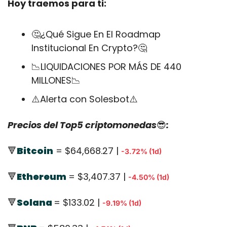
Hoy traemos para ti:
🤔
¿Qué Sigue En El Roadmap 
Institucional En Crypto?
🤔
📉
LIQUIDACIONES POR MÁS DE 440 
MILLONES
📉
⚠️Alerta con Solesbot⚠️
Precios del Top5 criptomonedas
😎
:
🔻
Bitcoin
 = $64,668.27 | 
-3.72% (1d)
🔻
Ethereum
= $3,407.37 | 
-4.50% (1d)
🔻
Solana 
= $133.02 | 
-9.19% (1d)