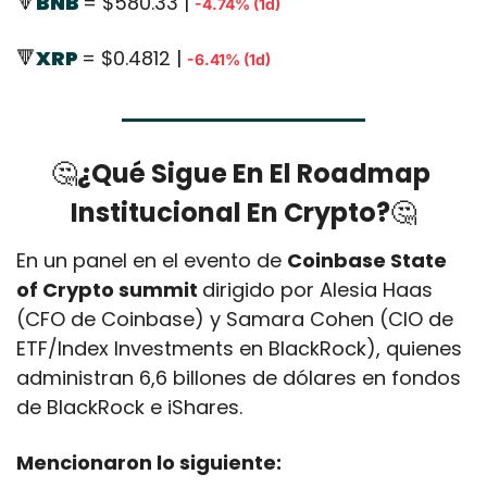
🔻
BNB 
= $580.33 | 
-4.74% (1d)
🔻
XRP 
= $0.4812 | 
-6.41% (1d)
🤔
¿Qué Sigue En El Roadmap 
Institucional En Crypto?
🤔
En un panel en el evento de 
Coinbase State 
of Crypto summit 
dirigido por Alesia Haas 
(CFO de Coinbase) y Samara Cohen (CIO de 
ETF/Index Investments en BlackRock), quienes 
administran 6,6 billones de dólares en fondos 
de BlackRock e iShares.
Mencionaron lo siguiente: