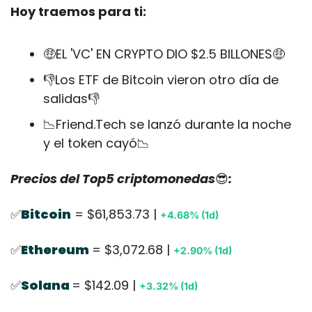
Hoy traemos para ti:
🤑
EL 'VC' EN CRYPTO DIO $2.5 BILLONES
🤑
👎Los ETF de Bitcoin vieron otro día de 
salidas👎
📉
Friend.Tech se lanzó durante la noche 
y el token cayó
📉
Precios del Top5 criptomonedas
😎
:
✅
Bitcoin
 = $61,853.73 | 
+4.68% (1d)
✅
Ethereum
= $3,072.68 | 
+2.90% (1d)
✅
Solana 
= $142.09 | 
+3.32% (1d)