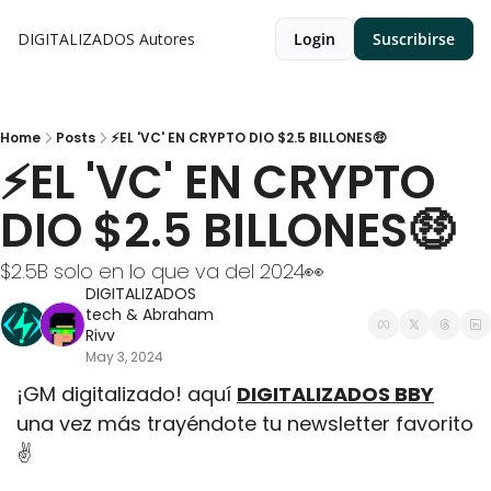
DIGITALIZADOS
Autores
Login
Suscribirse
Home
Posts
⚡EL 'VC' EN CRYPTO DIO $2.5 BILLONES🤑
⚡EL 'VC' EN CRYPTO 
DIO $2.5 BILLONES🤑
$2.5B solo en lo que va del 2024👀
DIGITALIZADOS 
tech
 & 
Abraham 
Rivv
May 3, 2024
¡GM digitalizado! aquí 
DIGITALIZADOS BBY
una vez más trayéndote tu newsletter favorito
✌️