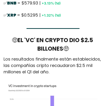
✅
BNB 
= $579.93 | 
+3.13% (1d)
✅
XRP 
= $0.5295 | 
+1.32% (1d)
🤑
EL 'VC' EN CRYPTO DIO $2.5 
BILLONES
🤑
Los resultados finalmente están establecidos, 
las compañías cripto recaudaron $2.5 mil 
millones el Q1 del año.