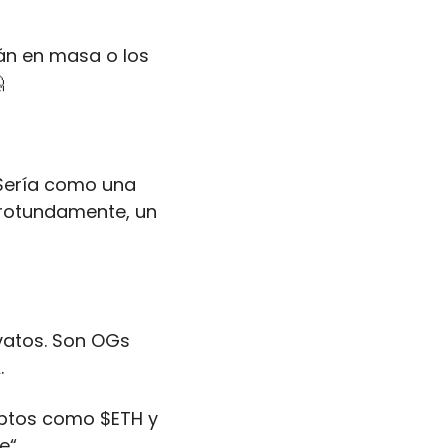
n en masa o los 

Sería como una 
rotundamente, un 
vatos. Son OGs 
 
iptos como $ETH y 
e“.