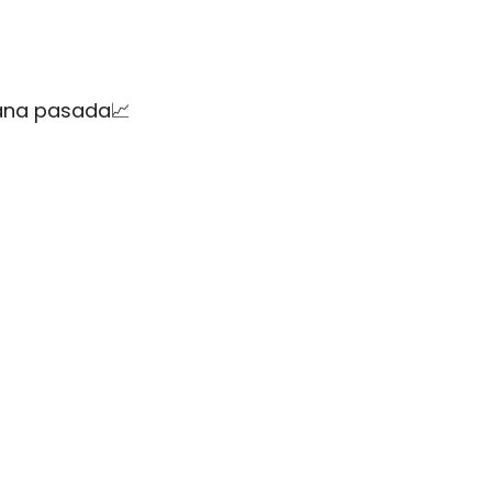
mana pasada
📈