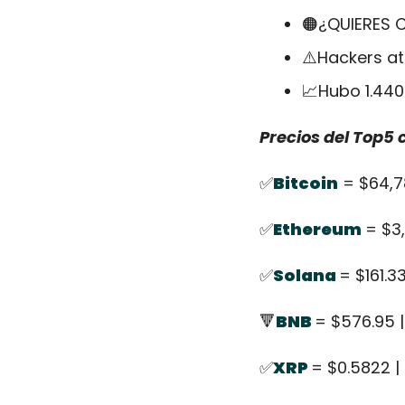
🟠
¿QUIERES 
⚠️Hackers at
📈
Hubo 1.440
Precios del Top5
✅
Bitcoin
 = $64,7
✅
Ethereum
= $3,
✅
Solana 
= $161.33
🔻
BNB 
= $576.95 |
✅
XRP 
= $0.5822 | 