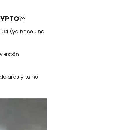
RYPTO
🚨
014 (ya hace una 
 y están 
ólares y tu no 