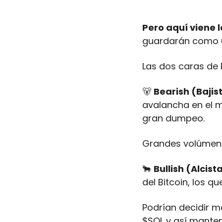
Pero aquí viene 
guardarán como u
Las dos caras de
🐻
Bearish (Bajis
avalancha en el m
gran dumpeo. 
Grandes volúmen
🐂
Bullish (Alcista
del Bitcoin, los
Podrían decidir ma
$SOL y así manten