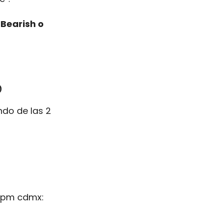
 
Bearish o 

o de las 2 
2pm cdmx: