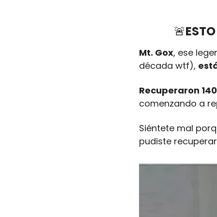
🚨
ESTO
Mt. Gox
, ese leg
década wtf), 
está
Recuperaron 140.
comenzando a repa
Siéntete mal porq
pudiste recuperar a 