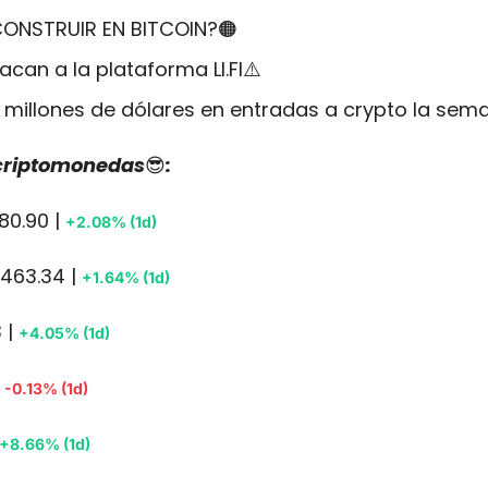
CONSTRUIR EN BITCOIN?
🟠
acan a la plataforma LI.FI⚠️
 millones de dólares en entradas a crypto la se
 criptomonedas
😎
:
80.90 | 
+2.08% (1d)
463.34 | 
+1.64% (1d)
 | 
+4.05% (1d)
 
-0.13% (1d)
+8.66% (1d)