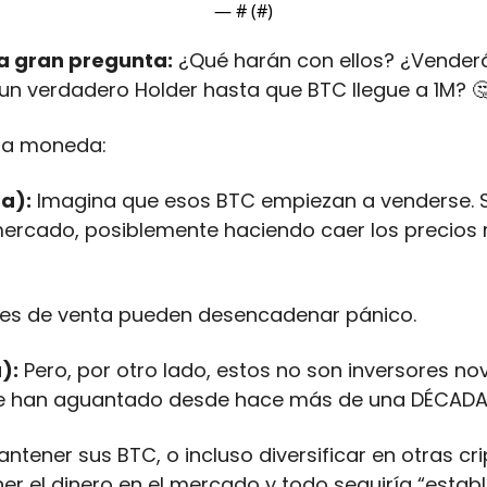
— #
 (#
)
la gran pregunta:
 ¿Qué harán con ellos? ¿Venderá
n verdadero Holder hasta que BTC llegue a 1M? 

 la moneda:
ta):
 Imagina que esos BTC empiezan a venderse. 
ercado, posiblemente haciendo caer los precios 
es de venta pueden desencadenar pánico.
):
 Pero, por otro lado, estos no son inversores no
 que han aguantado desde hace más de una DÉCADA.
ntener sus BTC, o incluso diversificar en otras cr
er el dinero en el mercado y todo seguiría “establ