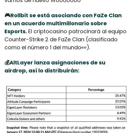
vamos de nuevo WUUUUUUU
🎮
Rollbit se está asociando con FaZe Clan 
en un acuerdo multimillonario sobre 
Esports. 
El criptocasino patrocinará al equipo 
Counter-Strike 2 de FaZe Clan (clasificado 
como el número 1 del mundo
👀
).
💰
AltLayer lanza asignaciones de su 
airdrop, así lo distribuirán: