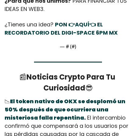
¿Para qué nos unimos?
 PARA FINANCIAR TUS 
IDEAS EN WEB3.
¿Tienes una idea? 
PON 👉AQUÍ👈 EL 
RECORDATORIO DEL DIGI-SPACE 6PM MX
— #
 (#
)
📰
Noticias Crypto Para Tu 
Curiosidad
😎
📉
El token nativo de OKX se desplomó un 
50% después de que ocurriera una 
misteriosa falla repentina.
El intercambio 
confirmó que compensará a los usuarios por 
las pérdidas causadas por la cascada de 