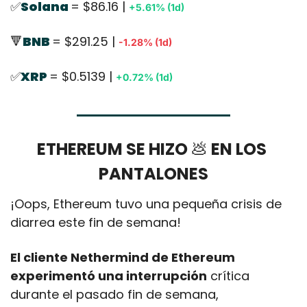
✅
Solana 
= $86.16 | 
+5.61% (1d)
🔻
BNB 
= $291.25 | 
-1.28% (1d)
✅
XRP 
= $0.5139 | 
+0.72% (1d)
ETHEREUM SE HIZO 
💩
 EN LOS 
PANTALONES
¡Oops, Ethereum tuvo una pequeña crisis de 
diarrea este fin de semana!
El cliente Nethermind de Ethereum 
experimentó una interrupción
 crítica 
durante el pasado fin de semana, 