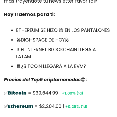
más trayéndote tu newsletter favorito✌️
Hoy traemos para ti:
ETHEREUM SE HIZO 
💩
 EN LOS PANTALONES
🎤
DIGI-SPACE DE HOY
🎤
📱
EL INTERNET BLOCKCHAIN LLEGA A 
LATAM
🟧
¿BITCOIN LLEGARÁ A LA EVM?
Precios del Top5 criptomonedas
😎
:
✅
Bitcoin
 = $39,644.99 | 
+1.00% (1d)
✅
Ethereum
= $2,204.00 | 
+0.25% (1d)