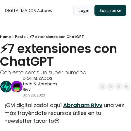
DIGITALIZADOS
Autores
Login
Suscribirse
Home
Posts
⚡7 extensiones con ChatGPT
⚡7 extensiones con 
ChatGPT
Con esto serás un super humano 
DIGITALIZADOS 
tech
 & 
Abraham 
Rivv
Jan 28, 2023
¡GM digitalizado! aquí 
Abraham Rivv
 una vez 
más trayéndote recursos útiles en tu 
newsletter favorito
😎