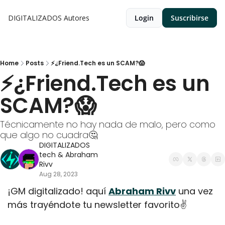
DIGITALIZADOS
Autores
Login
Suscribirse
Home
Posts
⚡¿Friend.Tech es un SCAM?😱
⚡¿Friend.Tech es un 
SCAM?😱
Técnicamente no hay nada de malo, pero como 
que algo no cuadra🤔
DIGITALIZADOS 
tech
 & 
Abraham 
Rivv
Aug 28, 2023
¡GM digitalizado! aquí 
Abraham Rivv
 una vez 
más trayéndote tu newsletter favorito✌️