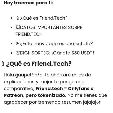
Hoy traemos para ti:
📱
¿Qué es Friend.Tech? 
💥
DATOS IMPORTANTES SOBRE 
FRIEND.TECH
🚨
¿Esta nueva app es una estafa?
🤑
DIGI-SORTEO: ¡Gánate $30 USDT!
📱
¿Qué es Friend.Tech? 
Hola guapetón/a, te ahorraré miles de 
explicaciones y mejor te pongo una 
comparativa, 
Friend.tech = Onlyfans o 
Patreon, pero tokenizado.
 No me tienes que 
agradecer por tremendo resumen jajajaj
🤝