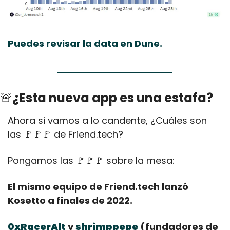
Puedes revisar la data en Dune.
🚨
¿Esta nueva app es una estafa?
Ahora si vamos a lo candente, ¿Cuáles son 
las 
🚩
🚩
🚩
 de Friend.tech?
Pongamos las 
🚩
🚩
🚩
 sobre la mesa:
El mismo equipo de Friend.tech lanzó 
Kosetto a finales de 2022. 
0xRacerAlt
 y 
shrimppepe
 (fundadores de 