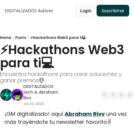
DIGITALIZADOS
Autores
Login
Suscribirse
Home
Posts
⚡Hackathons Web3 para ti💻
⚡Hackathons Web3 
para ti💻
Encuentra hackathons para crear soluciones y 
ganar premios🤑
DIGITALIZADOS 
tech
 & 
Abraham 
Rivv
Jul 22, 2023
¡GM digitalizado! aquí 
Abraham Rivv
 una vez 
más trayéndote tu newsletter favorito✌️