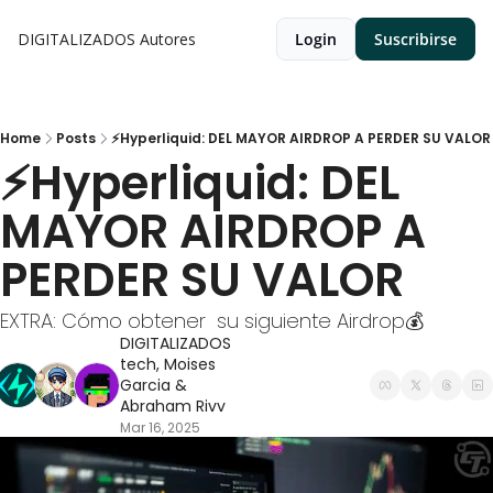
DIGITALIZADOS
Autores
Login
Suscribirse
Home
Posts
⚡Hyperliquid: DEL MAYOR AIRDROP A PERDER SU VALOR
⚡Hyperliquid: DEL 
MAYOR AIRDROP A 
PERDER SU VALOR 
EXTRA: Cómo obtener  su siguiente Airdrop💰
DIGITALIZADOS 
tech
, 
Moises 
Garcia
 & 
Abraham Rivv
Mar 16, 2025