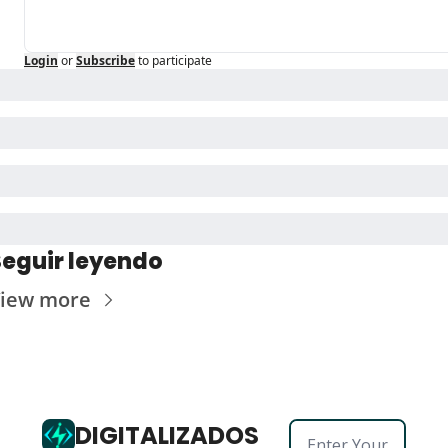
Login
or
Subscribe
to participate
Seguir leyendo
iew more
DIGITALIZADOS