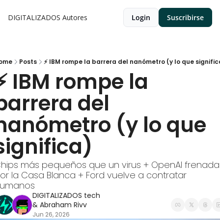
DIGITALIZADOS
Autores
Login
Suscribirse
ome
Posts
⚡ IBM rompe la barrera del nanómetro (y lo que signific
⚡ IBM rompe la 
barrera del 
nanómetro (y lo que 
significa)
hips más pequeños que un virus + OpenAI frenada 
or la Casa Blanca + Ford vuelve a contratar 
umanos
DIGITALIZADOS tech
& 
Abraham Rivv
Jun 26, 2026