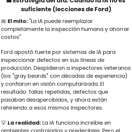
💼
 Estrategia del día: Cuando la IA no es 
suficiente (lecciones de Ford)
📅
El mito:
 "La IA puede reemplazar 
completamente la inspección humana y ahorrar 
costos"
Ford apostó fuerte por sistemas de IA para 
inspeccionar defectos en sus líneas de 
producción. Despidieron a inspectores veteranos 
(los "gray beards" con décadas de experiencia) 
y confiaron en visión computarizada. El 
resultado: fallas repetidas, defectos que 
pasaban desapercibidos, y ahora están 
rehiriendo a esos mismos inspectores.
💡
La realidad:
 La IA funciona increíble en 
ambientes controlados y predecibles. Pero el 