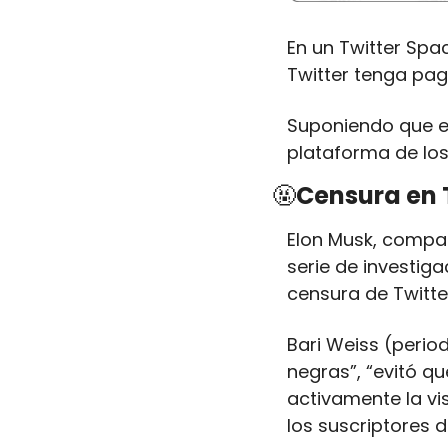
En un Twitter Spac
Twitter tenga pago
Suponiendo que est
plataforma de lo
🤬
Censura en 
Elon Musk, compart
serie de investig
censura de Twitte
Bari Weiss (period
negras”, “evitó qu
activamente la vis
los suscriptores de