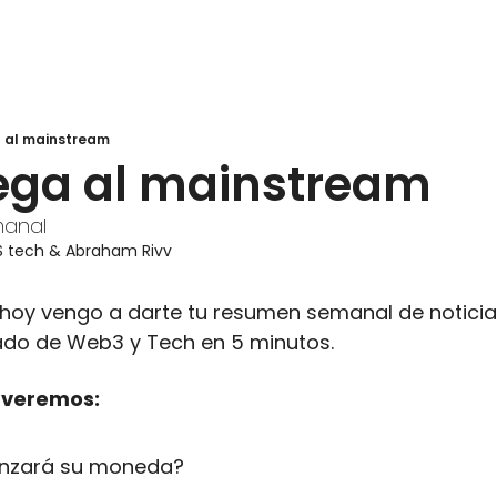
a al mainstream
lega al mainstream
manal
S tech
 & 
Abraham Rivv
, hoy vengo a darte tu resumen semanal de noticias
ado de Web3 y Tech en 5 minutos.
y veremos:
lanzará su moneda?