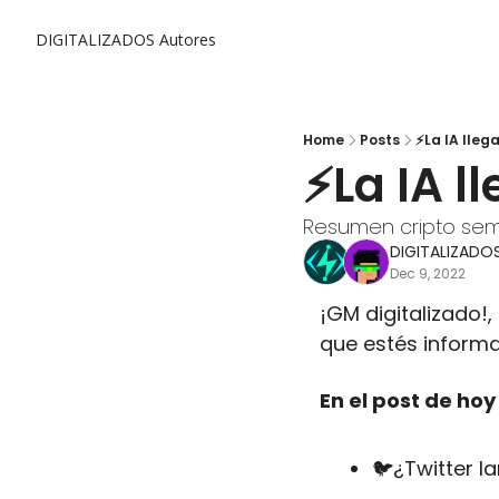
DIGITALIZADOS
Autores
Home
Posts
⚡La IA lleg
⚡La IA l
Resumen cripto se
DIGITALIZADO
Dec 9, 2022
¡GM digitalizado!
que estés inform
En el post de ho
🐦¿Twitter 