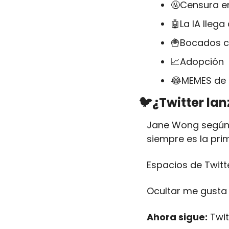
🤬
Censura en
🤖
La IA lleg
🍟
Bocados c
📈
Adopción
😂
MEMES de
🐦¿Twitter la
Jane Wong según s
siempre es la pri
Espacios de Twitte
Ocultar me gusta 
Ahora sigue:
 Twit