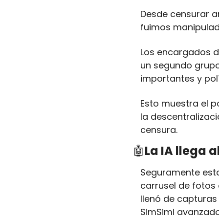
Desde censurar ar
fuimos manipula
Los encargados de
un segundo grupo
importantes y pol
Esto muestra el p
la descentralizac
censura.
🤖
La IA llega 
Seguramente esta
carrusel de fotos 
llenó de capturas
SimSimi avanzado. 