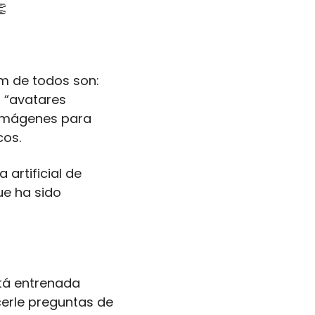

m de todos son: 
 “avatares 
imágenes para 
cos.
artificial de 
e ha sido 
tá entrenada 
rle preguntas de 