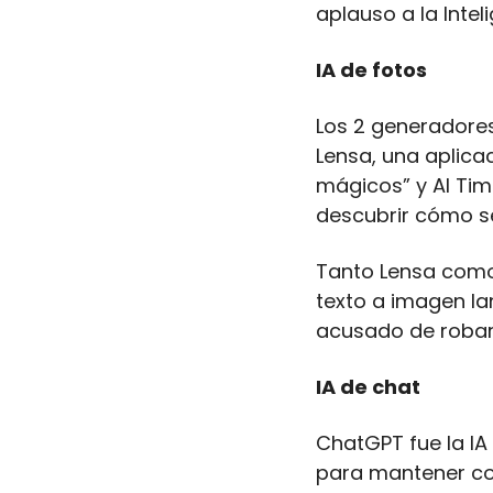
aplauso a la Intel
IA de fotos
Los 2 generadores
Lensa, una aplicac
mágicos” y AI Tim
descubrir cómo se 
Tanto Lensa como A
texto a imagen la
acusado de robar 
IA de chat
ChatGPT fue la IA
para mantener co