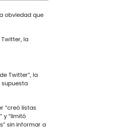
na obviedad que 
witter, la 
 Twitter”, la 
 supuesta 
 “creó listas 
y “limitó 
” sin informar a 