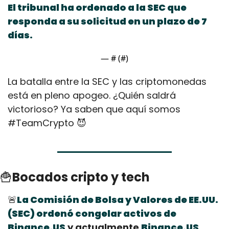
El tribunal ha ordenado a la SEC que 
responda a su solicitud en un plazo de 7 
días.
— #
 (#
)
La batalla entre la SEC y las criptomonedas 
está en pleno apogeo. ¿Quién saldrá 
victorioso? Ya saben que aquí somos 
#TeamCrypto 
😈
🍟
Bocados cripto y tech
🚨
La Comisión de Bolsa y Valores de EE.UU. 
(SEC) ordenó congelar activos de 
Binance.US
 y actualmente 
Binance.US 