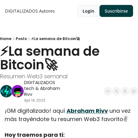
DIGITALIZADOS
Autores
Login
Suscribirse
Home
Posts
⚡La semana de Bitcoin🚀
⚡La semana de 
Bitcoin🚀
Resumen Web3 semanal
DIGITALIZADOS 
tech
 & 
Abraham 
Rivv
Apr 14, 2023
¡GM digitalizado! aquí 
Abraham Rivv
 una vez 
más trayéndote tu resumen Web3 favorito✌️
Hoy traemos para ti: