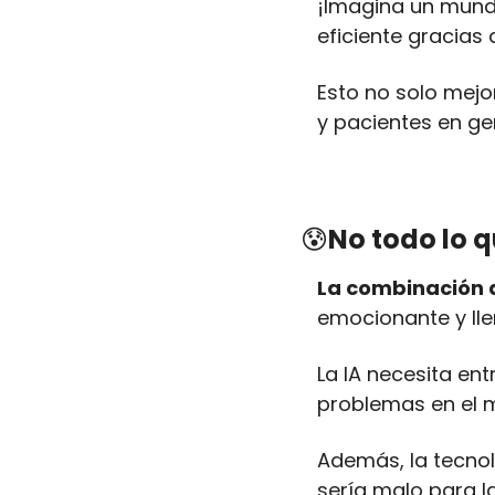
¡Imagina un mund
eficiente gracias a
Esto no solo mejo
y pacientes en ge
😰
No todo lo qu
La combinación d
emocionante y lle
La IA necesita en
problemas en el 
Además, la tecno
sería malo para l