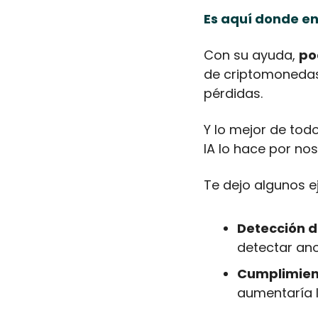
Es aquí donde ent
Con su ayuda, 
po
de criptomonedas
pérdidas.
Y lo mejor de tod
IA lo hace por no
Te dejo algunos e
Detección d
detectar ano
Cumplimien
aumentaría l