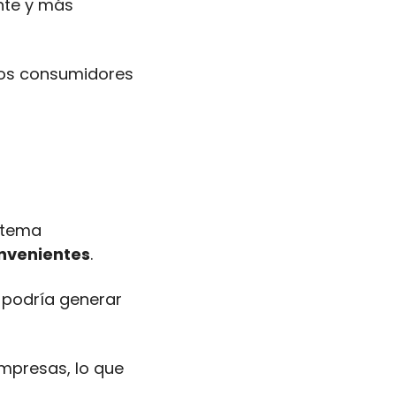
te y más 
los consumidores 
 tema 
onvenientes
.
 podría generar 
presas, lo que 