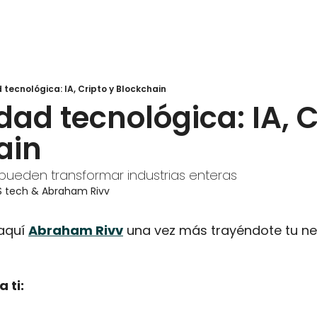
 tecnológica: IA, Cripto y Blockchain
dad tecnológica: IA, C
ain
s pueden transformar industrias enteras
S tech
 & 
Abraham Rivv
aquí 
Abraham Rivv
 una vez más trayéndote tu ne
 ti: