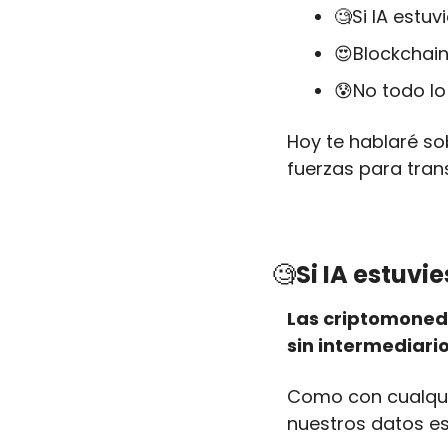
🧐
Si IA estuv
😍
Blockchain
😰
No todo lo 
Hoy te hablaré sob
fuerzas para tran
🧐
Si IA estuvie
Las criptomoned
sin intermediari
Como con cualquie
nuestros datos es