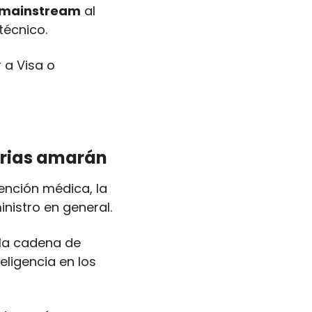
l mainstream
 al 
técnico.
a Visa o 
trias amarán
nción médica, la 
inistro en general.
la cadena de 
eligencia en los 