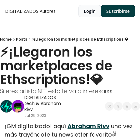
DIGITALIZADOS
Autores
Login
Suscribirse
Home
Posts
⚡¡Llegaron los marketplaces de Ethscriptions!💎
⚡¡Llegaron los 
marketplaces de 
Ethscriptions!💎
Si eres artista NFT esto te va a interesar👀
DIGITALIZADOS 
tech
 & 
Abraham 
Rivv
Jul 29, 2023
¡GM digitalizado! aquí 
Abraham Rivv
 una vez 
más trayéndote tu newsletter favorito✌️