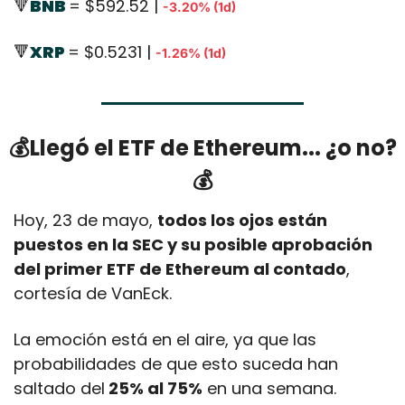
🔻
BNB 
= $592.52 | 
-3.20% (1d)
🔻
XRP 
= $0.5231 | 
-1.26% (1d)
💰Llegó el ETF de Ethereum... ¿o no?
💰
Hoy, 23 de mayo, 
todos los ojos están 
puestos en la SEC y su posible aprobación 
del primer ETF de Ethereum al contado
, 
cortesía de VanEck. 
La emoción está en el aire, ya que las 
probabilidades de que esto suceda han 
saltado del
 25% al 75%
 en una semana. 