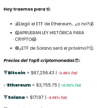
Hoy traemos para ti:
💰Llegó el ETF de Ethereum... ¿o no?💰
😱
APRUEBAN LEY HISTÓRICA PARA 
CRYPTO
😱
🟣
¿ETF de Solana será el próximo?
🤔
Precios del Top5 criptomonedas
😎
:
🔻
Bitcoin
 = $67,256.43 | 
-3.46% (1d)
✅
Ethereum
= $3,755.75 | 
+0.93% (1d)
🔻
Solana 
= $171.97 | 
-4.06% (1d)