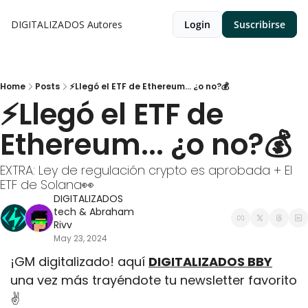
DIGITALIZADOS
Autores
Login
Suscribirse
Home
Posts
⚡Llegó el ETF de Ethereum... ¿o no?💰
⚡Llegó el ETF de 
Ethereum... ¿o no?💰
EXTRA: Ley de regulación crypto es aprobada + El 
ETF de Solana👀
DIGITALIZADOS 
tech
 & 
Abraham 
Rivv
May 23, 2024
¡GM digitalizado! aquí 
DIGITALIZADOS BBY
una vez más trayéndote tu newsletter favorito
✌️