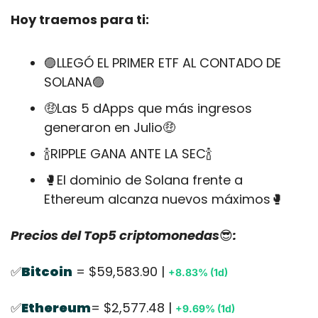
Hoy traemos para ti:
🟣
LLEGÓ EL PRIMER ETF AL CONTADO DE 
SOLANA
🟣
🤑
Las 5 dApps que más ingresos 
generaron en Julio
🤑
🍾
RIPPLE GANA ANTE LA SEC
🍾
🥊
El dominio de Solana frente a 
Ethereum alcanza nuevos máximos
🥊
Precios del Top5 criptomonedas
😎
:
✅
Bitcoin
 = $59,583.90 | 
+8.83% (1d)
✅
Ethereum
= $2,577.48 | 
+9.69% (1d)