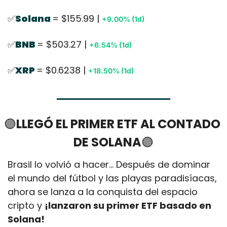
✅
Solana 
= $155.99 | 
+9.00% (1d)
✅
BNB 
= $503.27 | 
+6.54% (1d)
✅
XRP 
= $0.6238 | 
+18.50% (1d)
🟣
LLEGÓ EL PRIMER ETF AL CONTADO 
DE SOLANA
🟣
Brasil lo volvió a hacer… Después de dominar 
el mundo del fútbol y las playas paradisíacas, 
ahora se lanza a la conquista del espacio 
cripto y 
¡lanzaron su primer ETF basado en 
Solana! 