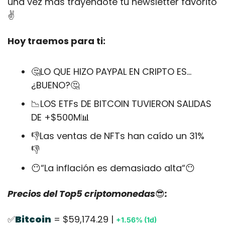
una vez más trayéndote tu newsletter favorito
✌️
Hoy traemos para ti:
🤔
LO QUE HIZO PAYPAL EN CRIPTO ES... 
¿BUENO?
🤔
📉
LOS ETFs DE BITCOIN TUVIERON SALIDAS 
DE +$500M
📊
👎Las ventas de NFTs han caído un 31%
👎
😶
“La inflación es demasiado alta“
😶
Precios del Top5 criptomonedas
😎
:
✅
Bitcoin
 = $59,174.29 | 
+1.56% (1d)