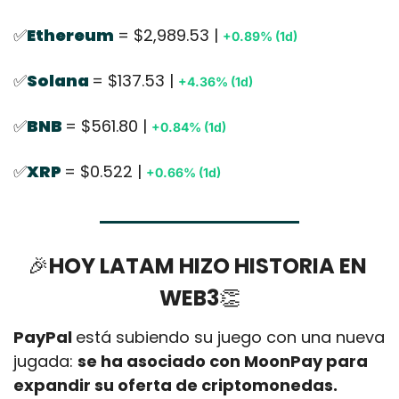
✅
Ethereum
= $2,989.53 | 
+0.89% (1d)
✅
Solana 
= $137.53 | 
+4.36% (1d)
✅
BNB 
= $561.80 | 
+0.84% (1d)
✅
XRP 
= $0.522 | 
+0.66% (1d)
🎉
HOY LATAM HIZO HISTORIA EN 
WEB3
👏
PayPal 
está subiendo su juego con una nueva 
jugada: 
se ha asociado con MoonPay para 
expandir su oferta de criptomonedas. 