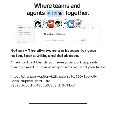
Notion – The all-in-one workspace for your 
notes, tasks, wikis, and databases.
A new tool that blends your everyday work apps into 
one. It's the all-in-one workspace for you and your team
https://phantom-option-b28.notion.site/500-Best-AI-
Tools-duplica-esta-lista-
09c9cddb6d4d4856a07353fdc0a31bc0