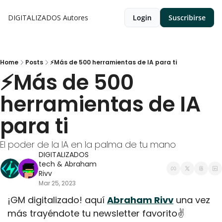
DIGITALIZADOS
Autores
Login
Suscribirse
Home
Posts
⚡Más de 500 herramientas de IA para ti
⚡Más de 500 
herramientas de IA 
para ti
El poder de la IA en la palma de tu mano
DIGITALIZADOS 
tech
 & 
Abraham 
Rivv
Mar 25, 2023
¡GM digitalizado! aquí 
Abraham Rivv
 una vez 
más trayéndote tu newsletter favorito✌️