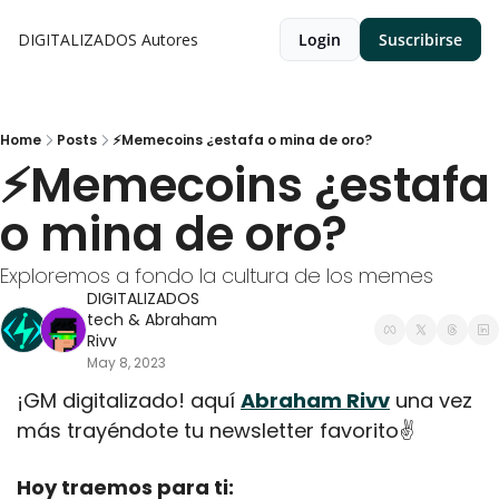
DIGITALIZADOS
Autores
Login
Suscribirse
Home
Posts
⚡Memecoins ¿estafa o mina de oro?
⚡Memecoins ¿estafa 
o mina de oro?
Exploremos a fondo la cultura de los memes
DIGITALIZADOS 
tech
 & 
Abraham 
Rivv
May 8, 2023
¡GM digitalizado! aquí 
Abraham Rivv
 una vez 
más trayéndote tu newsletter favorito✌️
Hoy traemos para ti: