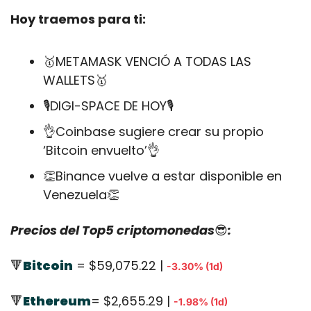
Hoy traemos para ti:
🥇
METAMASK VENCIÓ A TODAS LAS 
WALLETS
🥇
🎙️DIGI-SPACE DE HOY🎙️
👌
Coinbase sugiere crear su propio 
‘Bitcoin envuelto’
👌
👏
Binance vuelve a estar disponible en 
Venezuela
👏
Precios del Top5 criptomonedas
😎
:
🔻
Bitcoin
 = $59,075.22 | 
-3.30% (1d)
🔻
Ethereum
= $2,655.29 | 
-1.98% (1d)