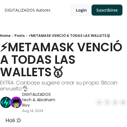
DIGITALIZADOS
Autores
Login
Suscribirse
Home
Posts
⚡METAMASK VENCIÓ A TODAS LAS WALLETS🥇
⚡METAMASK VENCIÓ 
A TODAS LAS 
WALLETS🥇
EXTRA: Coinbase sugiere crear su propio ‘Bitcoin 
envuelto’👌
DIGITALIZADOS 
tech
 & 
Abraham 
Rivv
Aug 14, 2024
 Holi :D