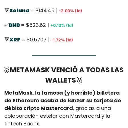
🔻
Solana 
= $144.45 | 
-2.00% (1d)
✅
BNB 
= $523.62 | 
+0.13% (1d)
🔻
XRP 
= $0.5707 | 
-1.72% (1d)
🥇
METAMASK VENCIÓ A TODAS LAS 
WALLETS
🥇
MetaMask, la famosa (y horrible) billetera 
de Ethereum acaba de lanzar su tarjeta de 
débito cripto Mastercard
, gracias a una 
colaboración estelar con Mastercard y la 
fintech Baanx. 