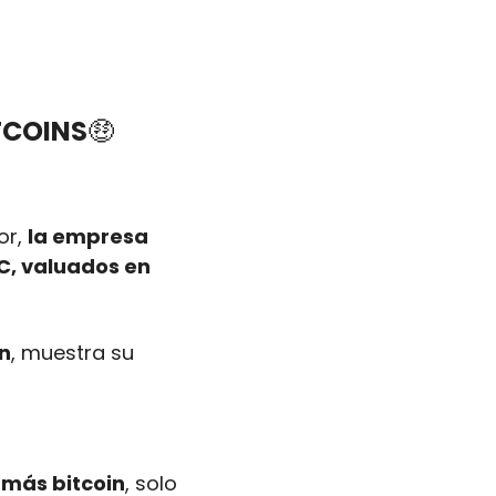
TCOINS
🤑
r, 
la empresa 
C, valuados en 
in
, muestra su 
 más bitcoin
, solo 