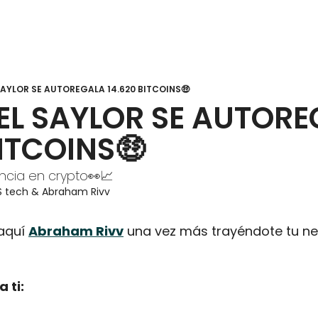
AYLOR SE AUTOREGALA 14.620 BITCOINS🤑
L SAYLOR SE AUTORE
BITCOINS🤑
ncia en crypto👀📈
S tech
 & 
Abraham Rivv
aquí 
Abraham Rivv
 una vez más trayéndote tu ne
 ti: