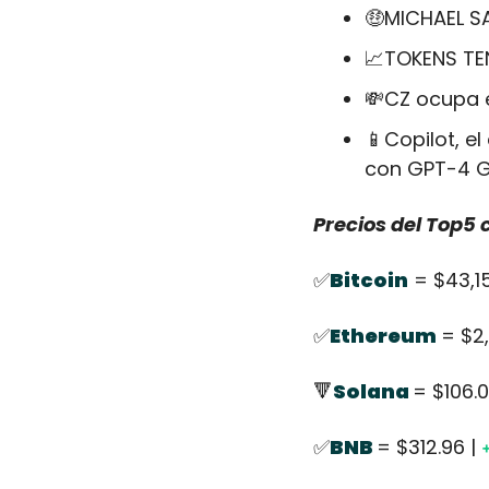
🤑
MICHAEL S
📈
TOKENS TE
💸
CZ ocupa e
📱
Copilot, e
con GPT-4 
Precios del Top5
✅
Bitcoin
 = $43,15
✅
Ethereum
= $2,
🔻
Solana 
= $106.0
✅
BNB 
= $312.96 | 