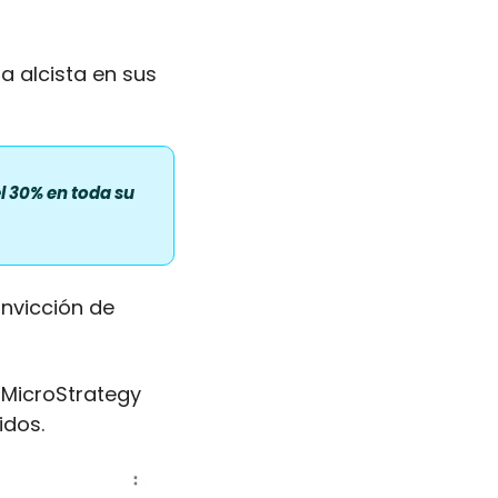
 alcista en sus 
l 30% en toda su 
nvicción de 
, MicroStrategy 
dos. 