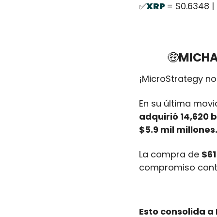
✅
XRP 
= $0.6348 | 
🤑
MICHA
¡MicroStrategy no
En su última movid
adquirió 14,620 b
$5.9 mil millones.
La compra de 
$61
compromiso conti
Esto consolida a