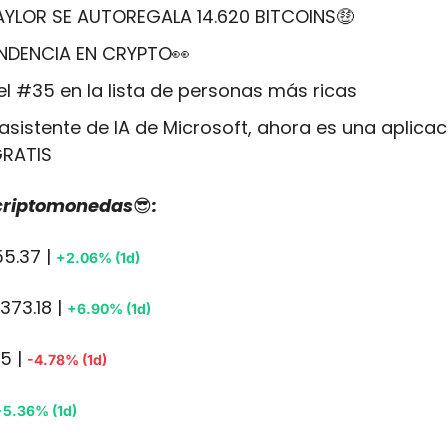
AYLOR SE AUTOREGALA 14.620 BITCOINS
🤑
NDENCIA EN CRYPTO
👀
l #35 en la lista de personas más ricas
l asistente de IA de Microsoft, ahora es una aplicac
GRATIS
 criptomonedas
😎
:
5.37 | 
+2.06% (1d)
373.18 | 
+6.90% (1d)
5 | 
-4.78% (1d)
+5.36% (1d)