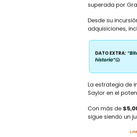
superada por Gray
Desde su incursió
adquisiciones, in
DATO EXTRA:
“Bit
historia”
😱
La estrategia de i
Saylor en el potenc
Con más de 
$5,0
sigue siendo un j