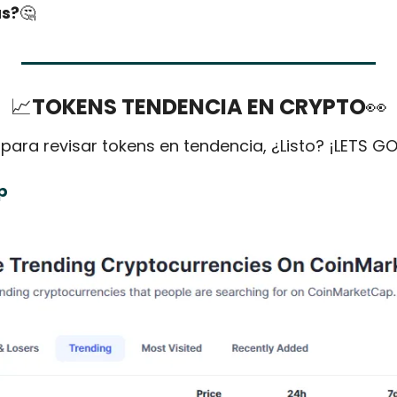
as?
🤔
📈
TOKENS TENDENCIA EN CRYPTO
👀
 para revisar tokens en tendencia, ¿Listo? ¡LETS 
p