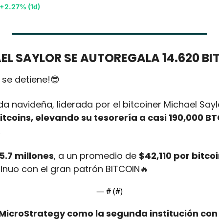
+2.27% (1d)
EL SAYLOR SE AUTOREGALA 14.620 BI
 se detiene!
😎
a navideña, liderada por el bitcoiner Michael Saylo
itcoins, elevando su tesorería a casi 190,000 BT
 
5.7 millones
, a un promedio de 
$42,110 por bitco
nuo con el gran patrón BITCOIN
🔥
— #
 (#
)
 MicroStrategy como la segunda institución con