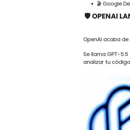
🎬 Google D
🛡️ OPENAI L
OpenAI acaba de 
Se llama GPT-5.5
analizar tu códig