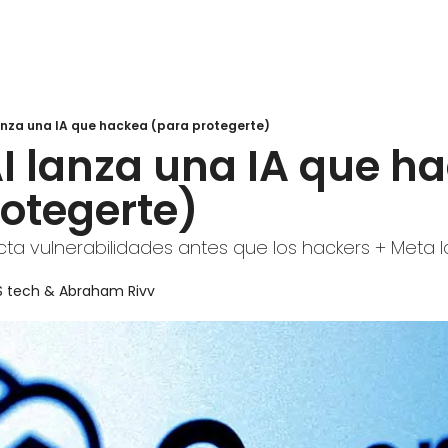
anza una IA que hackea (para protegerte)
 lanza una IA que ha
rotegerte)
ta vulnerabilidades antes que los hackers + Meta l
S tech
 & 
Abraham Rivv