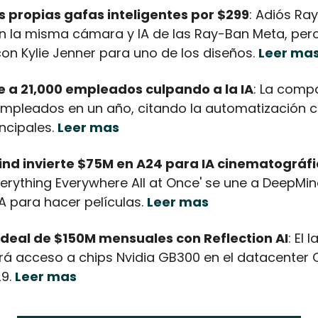
s propias gafas inteligentes por $299
: Adiós Ra
n la misma cámara y IA de las Ray-Ban Meta, per
on Kylie Jenner para uno de los diseños. 
Leer ma
e a 21,000 empleados culpando a la IA
: La comp
 empleados en un año, citando la automatización 
ncipales. 
Leer mas
nd invierte $75M en A24 para IA cinematográf
verything Everywhere All at Once' se une a DeepMin
A para hacer películas. 
Leer mas
 deal de $150M mensuales con Reflection AI
: El 
á acceso a chips Nvidia GB300 en el datacenter C
9. 
Leer mas