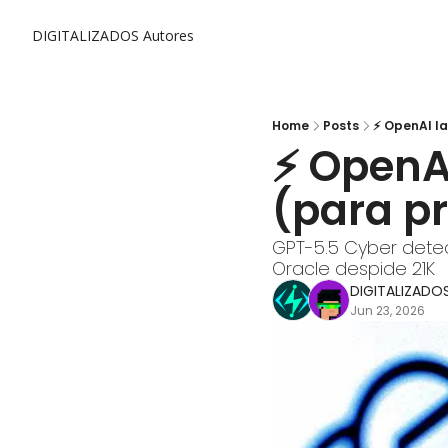
DIGITALIZADOS
Autores
Home
Posts
⚡ OpenAI l
⚡ OpenAI
(para p
GPT-5.5 Cyber detec
Oracle despide 21K
DIGITALIZADO
Jun 23, 2026