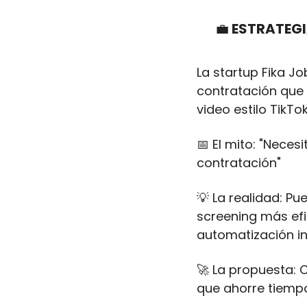
💼
 ESTRATEGI
La startup Fika J
contratación que 
video estilo TikTo
📅
 El mito: "Nece
contratación"
💡
 La realidad: Pu
screening más efi
automatización in
🚀
 La propuesta: 
que ahorre tiempo