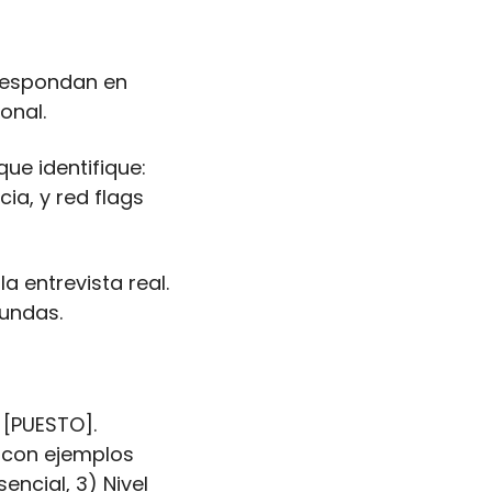
respondan en 
onal.
ue identifique: 
, y red flags 
 entrevista real. 
fundas.
[PUESTO]. 
 con ejemplos 
ncial, 3) Nivel 