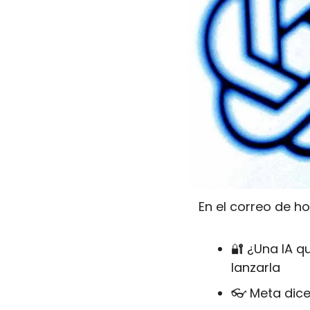
En el correo de ho
🔐
 ¿Una IA q
lanzarla
👓 Meta dice