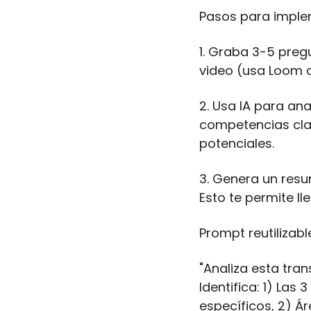
Pasos para imple
1. Graba 3-5 preg
video (usa Loom o 
2. Usa IA para ana
competencias clav
potenciales.
3. Genera un resu
Esto te permite l
Prompt reutilizabl
"Analiza esta tran
Identifica: 1) La
específicos, 2) Ár