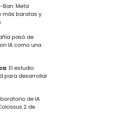
y-Ban: Meta 
o más baratas y 
s
añía pasó de 
con IA como una 
ica
: El estudio 
d para desarrollar 
laboratorio de IA 
olossus 2 de 