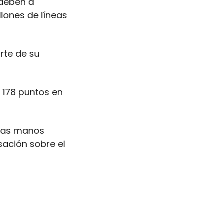
deben a 
ones de líneas 
te de su 
178 puntos en 
las manos 
ación sobre el 