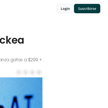
Login
Suscribirse
ckea 
anza gafas a $299 + 