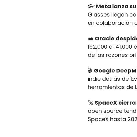
👓 
Meta lanza su
Glasses llegan co
en colaboración c
💼
Oracle despid
162,000 a 141,000
de las razones pri
🎬 
Google DeepMi
indie detrás de 'E
herramientas de I
🚀
SpaceX cierra
open source tendr
SpaceX hasta 202