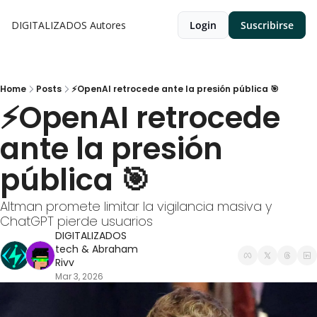
DIGITALIZADOS
Autores
Login
Suscribirse
Home
Posts
⚡OpenAI retrocede ante la presión pública 🎯
⚡OpenAI retrocede 
ante la presión 
pública 🎯
Altman promete limitar la vigilancia masiva y 
ChatGPT pierde usuarios
DIGITALIZADOS 
tech
 & 
Abraham 
Rivv
Mar 3, 2026