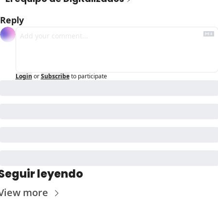
Reply
Login
or
Subscribe
to participate
Seguir leyendo
View more