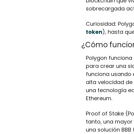
blockchain que vi
sobrecargada act
Curiosidad: Poly
token
), hasta qu
¿Cómo funcio
Polygon funciona 
para crear una si
funciona usando e
alta velocidad de
una tecnología eq
Ethereum.
Proof of Stake (P
tanto, una mayor 
una solución BBB 