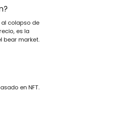
n?
al colapso de 
cio, es la 
l bear market.
basado en NFT.