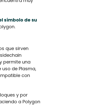
 encuentra muy 
el símbolo de su 
olygon. 
s que sirven 
sidechain 
y permite una 
 uso de Plasma, 
ompatible con 
loques y por 
aciendo a Polygon 