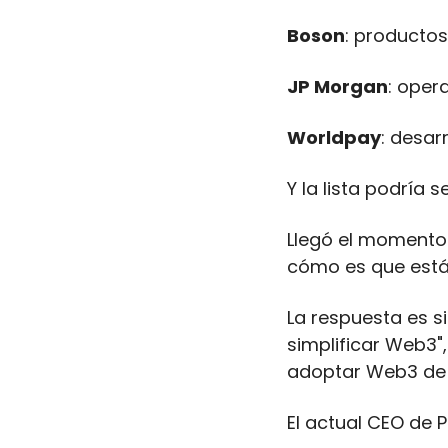
Boson
: productos
JP Morgan
: oper
Worldpay
: desar
Y la lista podría s
Llegó el momento 
cómo es que están
La respuesta es s
simplificar Web3"
adoptar Web3 de 
El actual CEO de P