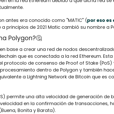
ven en la red Ethereum debido a que dicha red se
ualmente. 
gon antes era conocido como "MATIC" (
por eso es 
e a principios de 2021 Matic cambió su nombre a P
na Polygon?
🤔
en base a crear una red de nodos descentralizado
dechain que es conectada a la red Ethereum. Esta 
l protocolo de consenso de Proof of Stake (PoS) 
 procesamiento dentro de Polygon y también hace
uivalente a Lightning Network de Bitcoin que es c
oS) permite una alta velocidad de generación de b
velocidad en la confirmación de transacciones, h
(Buena, Bonita y Barata).