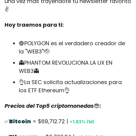
una vez más trayéndote tu newsletter favorito
✌️
Hoy traemos para ti:
🟣
POLYGON es el verdadero creador de 
la "WEB3"
🫡
👻
PHANTOM REVOLUCIONA LA UX EN 
WEB3
👻
👌
La SEC solicita actualizaciones para 
los ETF Ethereum
👌
Precios del Top5 criptomonedas
😎
:
✅
Bitcoin
 = $69,712.72 | 
+1.83% (1d)