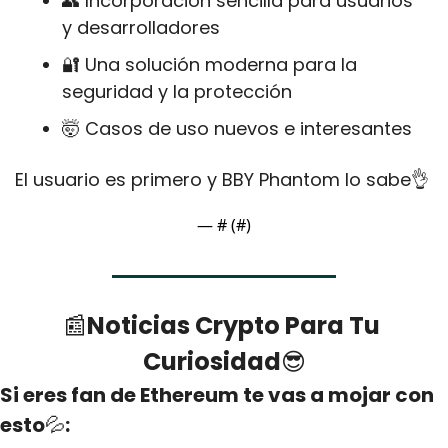
👥
 Incorporación sencilla para usuarios 
y desarrolladores 
🔐
 Una solución moderna para la 
seguridad y la protección 
🤯
 Casos de uso nuevos e interesantes 
El usuario es primero y BBY Phantom lo sabe
👌
— #
 (#
)
📰
Noticias Crypto Para Tu 
Curiosidad
😎
Si eres fan de Ethereum te vas a mojar con 
esto
💦
: