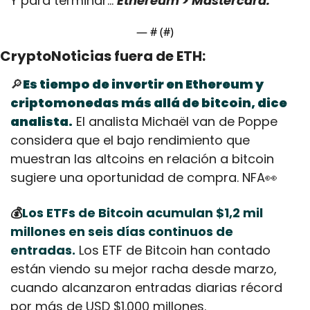
Y para terminar… 
Ethereum > Mastercard.
— #
 (#
)
CryptoNoticias fuera de ETH:
🔎
Es tiempo de invertir en Ethereum y 
criptomonedas más allá de bitcoin, dice 
analista.
 El analista Michaël van de Poppe 
considera que el bajo rendimiento que 
muestran las altcoins en relación a bitcoin 
sugiere una oportunidad de compra. NFA
👀
💰
Los ETFs de Bitcoin acumulan $1,2 mil 
millones en seis días continuos de 
entradas.
 Los ETF de Bitcoin han contado 
están viendo su mejor racha desde marzo, 
cuando alcanzaron entradas diarias récord 
por más de USD $1.000 millones.