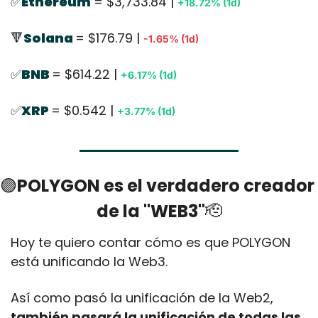
✅
Ethereum
= $3,733.84 | 
+18.72% (1d)
🔻
Solana 
= $176.79 | 
-1.65% (1d)
✅
BNB 
= $614.22 | 
+6.17% (1d)
✅
XRP 
= $0.542 | 
+3.77% (1d)
🟣
POLYGON es el verdadero creador 
de la "WEB3"
🫡
Hoy te quiero contar cómo es que POLYGON 
está unificando la Web3.
Así como pasó la unificación de la Web2, 
también pasará la unificación de todas las 