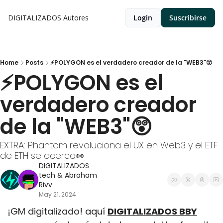
DIGITALIZADOS
Autores
Login
Suscribirse
Home
Posts
⚡POLYGON es el verdadero creador de la "WEB3"😲
⚡POLYGON es el 
verdadero creador 
de la "WEB3"😲
EXTRA: Phantom revoluciona el UX en Web3 y el ETF 
de ETH se acerca👀
DIGITALIZADOS 
tech
 & 
Abraham 
Rivv
May 21, 2024
¡GM digitalizado! aquí 
DIGITALIZADOS BBY