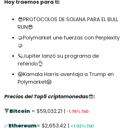
Hoy traemos para ti:
😎
PROTOCOLOS DE SOLANA PARA EL BULL 
RUN
😎
🤝
Polymarket une fuerzas con Perplexity
🤝
🪐
Jupiter lanzó su programa de 
referido
👌
😱
Kamala Harris aventaja a Trump en 
Polymarket
😱
Precios del Top5 criptomonedas
😎
:
🔻
Bitcoin
 = $59,032.21 | 
-1.76% (1d)
✅
Ethereum
= $2,653.42 | 
+1.02% (1d)