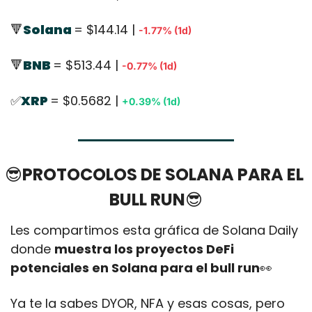
🔻
Solana 
= $144.14 | 
-1.77% (1d)
🔻
BNB 
= $513.44 | 
-0.77% (1d)
✅
XRP 
= $0.5682 | 
+0.39% (1d)
😎
PROTOCOLOS DE SOLANA PARA EL 
BULL RUN
😎
Les compartimos esta gráfica de Solana Daily 
donde 
muestra los proyectos DeFi 
potenciales en Solana para el bull run
👀
Ya te la sabes DYOR, NFA y esas cosas, pero 