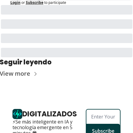
Login
or
Subscribe
to participate
Seguir leyendo
View more
DIGITALIZADOS
⚡Se más inteligente en IA y 
tecnología emergente en 5 
Subscribe
minutos 😎