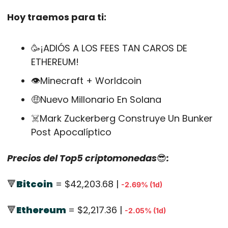
Hoy traemos para ti:
🥳
¡ADIÓS A LOS FEES TAN CAROS DE 
ETHEREUM!
👁️Minecraft + Worldcoin
🤑
Nuevo Millonario En Solana
☠️Mark Zuckerberg Construye Un Bunker 
Post Apocalíptico
Precios del Top5 criptomonedas
😎
:
🔻
Bitcoin
 = $42,203.68 | 
-2.69% (1d)
🔻
Ethereum
= $2,217.36 | 
-2.05% (1d)