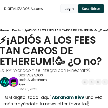
DIGITALIZADOS
Autores
Login
Suscribirse
Home
Posts
⚡¡ADIÓS A LOS FEES TAN CAROS DE ETHEREUM!🥳 ¿O no
⚡¡ADIÓS A LOS FEES 
TAN CAROS DE 
ETHEREUM!🥳 ¿O no?
EXTRA: Worldcoin se integra con Minecraft⛏️
DIGITALIZADOS 
tech
 & 
Abraham 
Rivv
Dec 26, 2023
¡GM digitalizado! aquí 
Abraham Rivv
 una vez 
más trayéndote tu newsletter favorito✌️