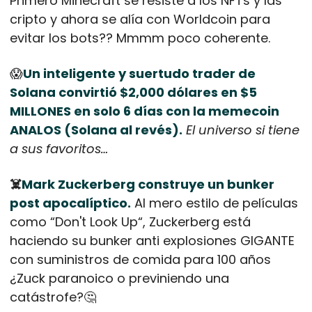
Primero Minecraft se resiste a los NFTs y las 
cripto y ahora se alía con Worldcoin para 
evitar los bots?? Mmmm poco coherente.
😱
Un inteligente y suertudo trader de 
Solana convirtió $2,000 dólares en $5 
MILLONES en solo 6 días con la memecoin 
ANALOS (Solana al revés).
El universo si tiene 
a sus favoritos…
☠️
Mark Zuckerberg construye un bunker 
post apocalíptico.
 Al mero estilo de películas 
como “Don't Look Up“, Zuckerberg está 
haciendo su bunker anti explosiones GIGANTE 
con suministros de comida para 100 años 
¿Zuck paranoico o previniendo una 
catástrofe?
🤔