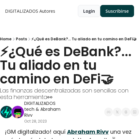
DIGITALIZADOS
Autores
Login
Suscribirse
Home
Posts
⚡¿Qué es DeBank?... Tu aliado en tu camino en DeFi🤝
⚡¿Qué es DeBank?... 
Tu aliado en tu 
camino en DeFi🤝
Las finanzas descentralizadas son sencillas con 
esta herramienta👀
DIGITALIZADOS 
tech
 & 
Abraham 
Rivv
Oct 28, 2023
¡GM digitalizado! aquí 
Abraham Rivv
 una vez 