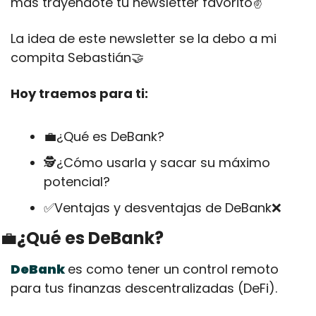
más trayéndote tu newsletter favorito✌️
La idea de este newsletter se la debo a mi 
compita Sebastián
🤝
Hoy traemos para ti:
💼
¿Qué es DeBank?
🕵¿Cómo usarla y sacar su máximo 
potencial?
✅
Ventajas y desventajas de DeBank
❌
💼
¿Qué es DeBank?
DeBank
es como tener un control remoto 
para tus finanzas descentralizadas (DeFi). 